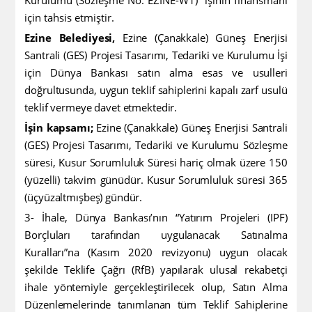
Kurulumu (Sözleşme No: EZINE-W1)” işinin finansmanı
için tahsis etmiştir.
Ezine Belediyesi,
Ezine (Çanakkale) Güneş Enerjisi
Santrali (GES) Projesi Tasarımı, Tedariki ve Kurulumu İşi
için Dünya Bankası satın alma esas ve usulleri
doğrultusunda, uygun teklif sahiplerini kapalı zarf usulü
teklif vermeye davet etmektedir.
İşin kapsamı;
Ezine (Çanakkale) Güneş Enerjisi Santrali
(GES) Projesi Tasarımı, Tedariki ve Kurulumu Sözleşme
süresi, Kusur Sorumluluk Süresi hariç olmak üzere 150
(yüzelli) takvim günüdür. Kusur Sorumluluk süresi 365
(üçyüzaltmışbeş) gündür.
3- İhale, Dünya Bankası’nın “Yatırım Projeleri (IPF)
Borçluları tarafından uygulanacak Satınalma
Kuralları”na (Kasım 2020 revizyonu) uygun olacak
şekilde Teklife Çağrı (RfB) yapılarak ulusal rekabetçi
ihale yöntemiyle gerçekleştirilecek olup, Satın Alma
Düzenlemelerinde tanımlanan tüm Teklif Sahiplerine