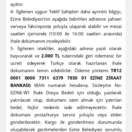
açıktır.
4- İlgilenen uygun Teklif Sahipleri daha ayrıntılı bilgiyi,
Ezine Belediyesi’nin
aşağıda belirtilen adresine şahsen
ve/veya faks/eposta yoluyla ulaşarak alabilir ve
mesai
saatleri içerisinde (10:00 ile 16:00 saatleri arasında)
ihale dokümanını inceleyebilir.
5- İlgilenen istekliler, aşağıdaki adrese yazılı olarak
başvurarak ve
2.000 TL
tutarındaki geri ödemesiz bir
ücreti ödeyerek Türkçe olarak hazırlanan ihale
dokümanını temin edebilirler. Ödeme yöntemi
TR12
0001 0000 7311 6379 7850 01 EZİNE ZİRAAT
BANKASI)
IBAN numaralı hesabına, Sözleşme No:
EZINE-W1 İhale Dosya Bedeli için olduğu yazılarak
yatırılacak olup, dokümanı satın almak için yatırılan
bedel, hiçbir nedenle iade edilmeyecektir. İhale
dokümanı posta/kurye servisi yoluyla veya elden
gönderilecektir. Kargo ile gönderilmesi durumunda
oluşabilecek gecikmelerden Ezine Belediyesi sorumlu