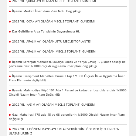
2023 YILI ŞUBAT AYI OLAĞAN MECLİS TOPLANTI GÜNDEMİ
İlçemiz Merkez İmar Planı Plan Notu Değişikliği
2023 YILI OCAK AYI OLAĞAN MECLİS TOPLANTI GÜNDEMİ
Dar Gelirlilere Arsa Tahsisinin Duyurulması Hk.
2022 YILI ARALIK AYI OLAĞANÜSTÜ MECLİS TOPLANTISI
2022 YILI ARALIK AYI OLAĞAN MECLİS TOPLANTI GÜNDEMİ
İlçemiz Seferşah Mahallesi, Sakarya Sokak ve Yahya Çavuş 1. Çıkmaz sokağı ile
çevresine dair 1/1000 ölçekli uygulama imar planı değişikliği
İlçemiz Danişment Mahallesi Birinci Etap 1/1000 Ölçekli İlave Uygulama İmar
Planı Plan notu değişikliği
İlçemiz Mahmudiye Köyü 191 Ada 1 Parsel ve kadastral boşluklara dair 1/5000
Ölçekli Nazım İmar Planı Değişikliği
2022 YILI KASIM AYI OLAĞAN MECLİS TOPLANTI GÜNDEMİ
Gazi Mahallesi 175 ada 45 ve 68 parsellerin 1/5000 Ölçekli Nazım İmar Planı
değişikliği
2022 YILI 1.DÖNEM MAYIS AYI EMLAK VERGİLERİNİ ÖDEMEK İÇİN LİNKTEN
ULAŞABİLİRSİNİZ