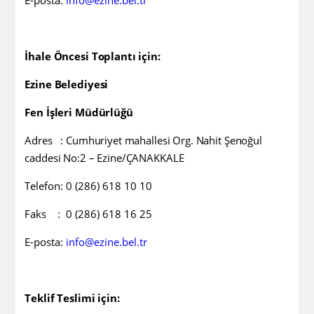
E-posta:
info@ezine.bel.tr
İhale Öncesi Toplantı için:
Ezine Belediyesi
Fen İşleri Müdürlüğü
Adres :
Cumhuriyet mahallesi Org. Nahit Şenoğul
caddesi No:2 – Ezine/ÇANAKKALE
Telefon: 0 (286) 618 10 10
F
aks : 0 (286) 618 16 25
E-posta:
info@ezine.bel.tr
Teklif Teslimi için: