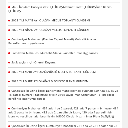
Maili İnhidam Hüseyin Vasfi ÇELİKBAŞ,Mehmet Talat ÇELİKBAŞ,İnan Kazım
ÇELİKBAŞ
2025 YILI MAYIS AYI OLAĞAN MECLIS TOPLANTI GÜNDEMİ
2025 YILI NİSAN AYI OLAĞAN MECLIS TOPLANTI GÜNDEMİ
Cumhuriyet Mahallesi (Erenler Tepesi Mevkii) Muhtelif Ada ve
Parseller İmar uygulaması
Camikebir Mahallesi Muhtelif Ada ve Parseller İmar Uygulaması
Su Sayaçları İçin Önemli Duyuru...
2025 YILI MART AYI OLAĞANÜSTÜ MECLIS TOPLANTI GÜNDEMİ
2025 YILI MART AYI OLAĞAN MECLIS TOPLANTI GÜNDEMI
Çanakkale İli Ezine İlçesi Danişment Mahallesi'nde bulunan 129 Ada 14, 15 ve
16 parsel numaralı taşınmazlar için 3194 Sayılı İmar Kanununun 18. maddesi
gereğince imar uygulaması
Cumhuriyet Mahallesi 431 ada 1 ve 2 parsel, 428 ada 7 parselin bir kısmı, 434
ada 2 parselin bir kısmı, 432 ada 2 parselin bir kısmı, 430 ada 1 parselin bir
kısmı ve tescil dışı alanlara ilişkin 1/5000 Ölçekli Nazım İmar Planı Değişikliği
Çanakkale İli Ezine İlçesi Cumhuriyet Mahallesi 231 ada ve 281 adalarının 22