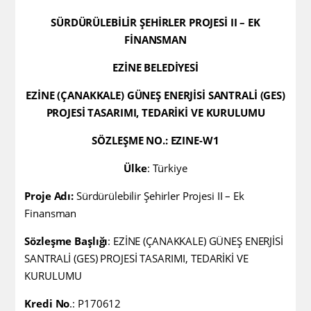
SÜRDÜRÜLEBİLİR ŞEHİRLER PROJESİ II – EK
FİNANSMAN
EZİNE BELEDİYESİ
EZİNE (ÇANAKKALE) GÜNEŞ ENERJİSİ SANTRALİ (GES)
PROJESİ TASARIMI, TEDARİKİ VE KURULUMU
SÖZLEŞME NO.: EZINE-W1
Ülke
: Türkiye
Proje Adı:
Sürdürülebilir Şehirler Projesi II – Ek
Finansman
Sözleşme Başlığı
: EZİNE (ÇANAKKALE) GÜNEŞ ENERJİSİ
SANTRALİ (GES) PROJESİ TASARIMI, TEDARİKİ VE
KURULUMU
Kredi No
.:
P170612