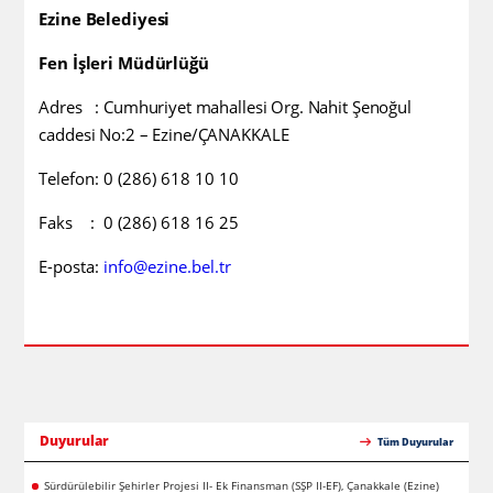
Ezine Belediyesi
Fen İşleri Müdürlüğü
Adres :
Cumhuriyet mahallesi Org. Nahit Şenoğul
caddesi No:2 – Ezine/ÇANAKKALE
Telefon: 0 (286) 618 10 10
F
aks : 0 (286) 618 16 25
E-posta:
info@ezine.bel.tr
Duyurular
Tüm Duyurular
Sürdürülebilir Şehirler Projesi II- Ek Finansman (SŞP II-EF), Çanakkale (Ezine)