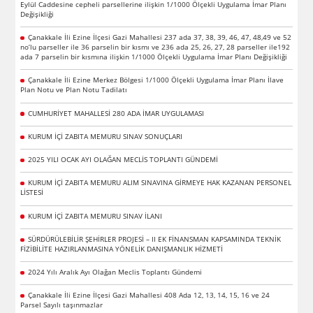
Eylül Caddesine cepheli parsellerine ilişkin 1/1000 Ölçekli Uygulama İmar Planı
Değişikliği
Çanakkale İli Ezine İlçesi Gazi Mahallesi 237 ada 37, 38, 39, 46, 47, 48,49 ve 52
no’lu parseller ile 36 parselin bir kısmı ve 236 ada 25, 26, 27, 28 parseller ile192
ada 7 parselin bir kısmına ilişkin 1/1000 Ölçekli Uygulama İmar Planı Değişikliği
Çanakkale İli Ezine Merkez Bölgesi 1/1000 Ölçekli Uygulama İmar Planı İlave
Plan Notu ve Plan Notu Tadilatı
CUMHURİYET MAHALLESİ 280 ADA İMAR UYGULAMASI
KURUM İÇİ ZABITA MEMURU SINAV SONUÇLARI
2025 YILI OCAK AYI OLAĞAN MECLİS TOPLANTI GÜNDEMİ
KURUM İÇİ ZABITA MEMURU ALIM SINAVINA GİRMEYE HAK KAZANAN PERSONEL
LİSTESİ
KURUM İÇİ ZABITA MEMURU SINAV İLANI
SÜRDÜRÜLEBİLİR ŞEHİRLER PROJESİ – II EK FİNANSMAN KAPSAMINDA TEKNİK
FİZİBİLİTE HAZIRLANMASINA YÖNELİK DANIŞMANLIK HİZMETİ
2024 Yılı Aralık Ayı Olağan Meclis Toplantı Gündemi
Çanakkale İli Ezine İlçesi Gazi Mahallesi 408 Ada 12, 13, 14, 15, 16 ve 24
Parsel Sayılı taşınmazlar