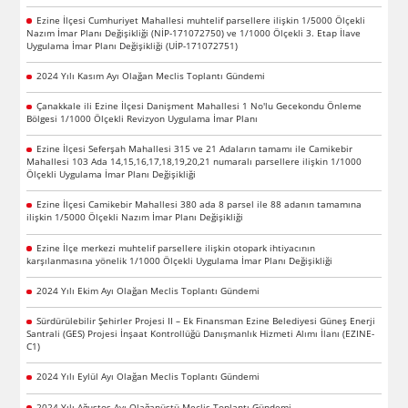
Ezine İlçesi Cumhuriyet Mahallesi muhtelif parsellere ilişkin 1/5000 Ölçekli
Nazım İmar Planı Değişikliği (NİP-171072750) ve 1/1000 Ölçekli 3. Etap İlave
Uygulama İmar Planı Değişikliği (UİP-171072751)
2024 Yılı Kasım Ayı Olağan Meclis Toplantı Gündemi
Çanakkale ili Ezine İlçesi Danişment Mahallesi 1 No'lu Gecekondu Önleme
Bölgesi 1/1000 Ölçekli Revizyon Uygulama İmar Planı
Ezine İlçesi Seferşah Mahallesi 315 ve 21 Adaların tamamı ile Camikebir
Mahallesi 103 Ada 14,15,16,17,18,19,20,21 numaralı parsellere ilişkin 1/1000
Ölçekli Uygulama İmar Planı Değişikliği
Ezine İlçesi Camikebir Mahallesi 380 ada 8 parsel ile 88 adanın tamamına
ilişkin 1/5000 Ölçekli Nazım İmar Planı Değişikliği
Ezine İlçe merkezi muhtelif parsellere ilişkin otopark ihtiyacının
karşılanmasına yönelik 1/1000 Ölçekli Uygulama İmar Planı Değişikliği
2024 Yılı Ekim Ayı Olağan Meclis Toplantı Gündemi
Sürdürülebilir Şehirler Projesi II – Ek Finansman Ezine Belediyesi Güneş Enerji
Santrali (GES) Projesi İnşaat Kontrollüğü Danışmanlık Hizmeti Alımı İlanı (EZINE-
C1)
2024 Yılı Eylül Ayı Olağan Meclis Toplantı Gündemi
2024 Yılı Ağustos Ayı Olağanüstü Meclis Toplantı Gündemi