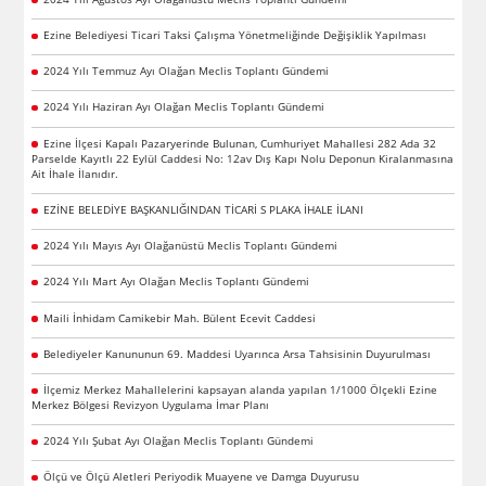
Ezine Belediyesi Ticari Taksi Çalışma Yönetmeliğinde Değişiklik Yapılması
2024 Yılı Temmuz Ayı Olağan Meclis Toplantı Gündemi
2024 Yılı Haziran Ayı Olağan Meclis Toplantı Gündemi
Ezine İlçesi Kapalı Pazaryerinde Bulunan, Cumhuriyet Mahallesi 282 Ada 32
Parselde Kayıtlı 22 Eylül Caddesi No: 12av Dış Kapı Nolu Deponun Kiralanmasına
Ait İhale İlanıdır.
EZİNE BELEDİYE BAŞKANLIĞINDAN TİCARİ S PLAKA İHALE İLANI
2024 Yılı Mayıs Ayı Olağanüstü Meclis Toplantı Gündemi
2024 Yılı Mart Ayı Olağan Meclis Toplantı Gündemi
Maili İnhidam Camikebir Mah. Bülent Ecevit Caddesi
Belediyeler Kanununun 69. Maddesi Uyarınca Arsa Tahsisinin Duyurulması
İlçemiz Merkez Mahallelerini kapsayan alanda yapılan 1/1000 Ölçekli Ezine
Merkez Bölgesi Revizyon Uygulama İmar Planı
2024 Yılı Şubat Ayı Olağan Meclis Toplantı Gündemi
Ölçü ve Ölçü Aletleri Periyodik Muayene ve Damga Duyurusu