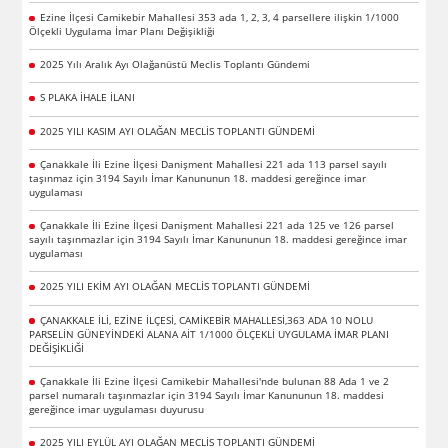
Ezine İlçesi Camikebir Mahallesi 353 ada 1, 2, 3, 4 parsellere ilişkin 1/1000
Ölçekli Uygulama İmar Planı Değişikliği
2025 Yılı Aralık Ayı Olağanüstü Meclis Toplantı Gündemi
S PLAKA İHALE İLANI
2025 YILI KASIM AYI OLAĞAN MECLİS TOPLANTI GÜNDEMİ
Çanakkale İli Ezine İlçesi Danişment Mahallesi 221 ada 113 parsel sayılı
taşınmaz için 3194 Sayılı İmar Kanununun 18. maddesi gereğince imar
uygulaması
Çanakkale İli Ezine İlçesi Danişment Mahallesi 221 ada 125 ve 126 parsel
sayılı taşınmazlar için 3194 Sayılı İmar Kanununun 18. maddesi gereğince imar
uygulaması
2025 YILI EKİM AYI OLAĞAN MECLİS TOPLANTI GÜNDEMİ
ÇANAKKALE İLİ, EZİNE İLÇESİ, CAMİKEBİR MAHALLESİ,363 ADA 10 NOLU
PARSELİN GÜNEYİNDEKİ ALANA AİT 1/1000 ÖLÇEKLİ UYGULAMA İMAR PLANI
DEĞİŞİKLİĞİ
Çanakkale İli Ezine İlçesi Camikebir Mahallesi'nde bulunan 88 Ada 1 ve 2
parsel numaralı taşınmazlar için 3194 Sayılı İmar Kanununun 18. maddesi
gereğince imar uygulaması duyurusu
2025 YILI EYLÜL AYI OLAĞAN MECLİS TOPLANTI GÜNDEMİ