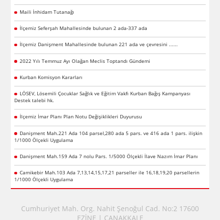
Maili İnhidam Tutanağı
İlçemiz Seferşah Mahallesinde bulunan 2 ada-337 ada
İlçemiz Danişment Mahallesinde bulunan 221 ada ve çevresini ......
2022 Yılı Temmuz Ayı Olağan Meclis Toptandı Gündemi
Kurban Komisyon Kararları
LÖSEV, Lösemili Çocuklar Sağlık ve Eğitim Vakfı Kurban Bağış Kampanyası
Destek talebi hk.
İlçemiz İmar Planı Plan Notu Değişiklikleri Duyurusu
Danişment Mah.221 Ada 104 parsel,280 ada 5 pars. ve 416 ada 1 pars. ilişkin
1/1000 Ölçekli Uygulama
Danişment Mah.159 Ada 7 nolu Pars. 1/5000 Ölçekli İlave Nazım İmar Planı
Camikebir Mah.103 Ada 7,13,14,15,17,21 parseller ile 16,18,19,20 parsellerin
1/1000 Ölçekli Uygulama
Cumhuriyet Mah. Org. Nahit Şenoğul Cad. No:2 17600
EZİNE | ÇANAKKALE