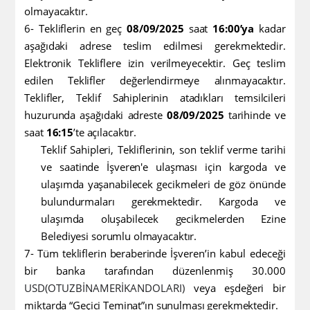
olmayacaktır.
6- Tekliflerin en geç
08/09/2025
saat
16:00’ya
kadar
aşağıdaki adrese teslim edilmesi gerekmektedir.
Elektronik Tekliflere izin verilmeyecektir. Geç teslim
edilen Teklifler değerlendirmeye alınmayacaktır.
Teklifler, Teklif Sahiplerinin atadıkları temsilcileri
huzurunda aşağıdaki adreste
08/09/2025
tarihinde ve
saat
16:15
’te
açılacaktır.
Teklif Sahipleri, Tekliflerinin, son teklif verme tarihi
ve saatinde İşveren'e ulaşması için kargoda ve
ulaşımda yaşanabilecek gecikmeleri de göz önünde
bulundurmaları gerekmektedir. Kargoda ve
ulaşımda oluşabilecek gecikmelerden Ezine
Belediyesi sorumlu olmayacaktır.
7- Tüm tekliflerin beraberinde
İşveren’in kabul edeceği
bir banka tarafından düzenlenmiş 30.000
USD(OTUZBİNAMERİKANDOLARI)
veya eşdeğeri bir
miktarda “Geçici Teminat”ın sunulması gerekmektedir.