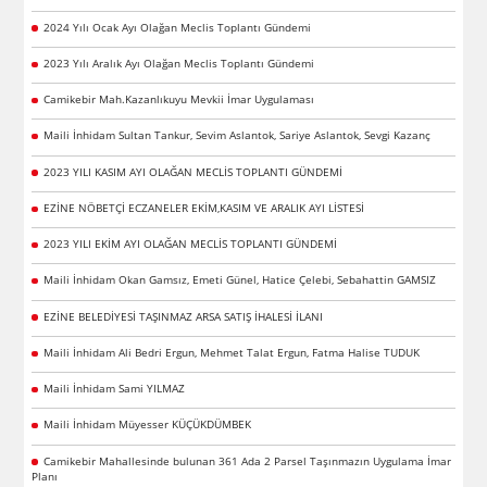
2024 Yılı Ocak Ayı Olağan Meclis Toplantı Gündemi
2023 Yılı Aralık Ayı Olağan Meclis Toplantı Gündemi
Camikebir Mah.Kazanlıkuyu Mevkii İmar Uygulaması
Maili İnhidam Sultan Tankur, Sevim Aslantok, Sariye Aslantok, Sevgi Kazanç
2023 YILI KASIM AYI OLAĞAN MECLİS TOPLANTI GÜNDEMİ
EZİNE NÖBETÇİ ECZANELER EKİM,KASIM VE ARALIK AYI LİSTESİ
2023 YILI EKİM AYI OLAĞAN MECLİS TOPLANTI GÜNDEMİ
Maili İnhidam Okan Gamsız, Emeti Günel, Hatice Çelebi, Sebahattin GAMSIZ
EZİNE BELEDİYESİ TAŞINMAZ ARSA SATIŞ İHALESİ İLANI
Maili İnhidam Ali Bedri Ergun, Mehmet Talat Ergun, Fatma Halise TUDUK
Maili İnhidam Sami YILMAZ
Maili İnhidam Müyesser KÜÇÜKDÜMBEK
Camikebir Mahallesinde bulunan 361 Ada 2 Parsel Taşınmazın Uygulama İmar
Planı