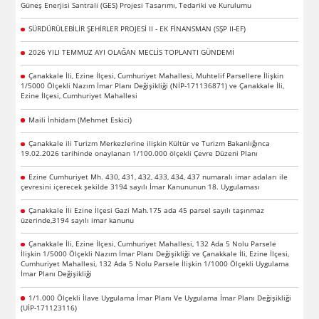
Güneş Enerjisi Santrali (GES) Projesi Tasarımı, Tedariki ve Kurulumu
SÜRDÜRÜLEBİLİR ŞEHİRLER PROJESİ II - EK FİNANSMAN (SŞP II-EF)
2026 YILI TEMMUZ AYI OLAĞAN MECLİS TOPLANTI GÜNDEMİ
Çanakkale İli, Ezine İlçesi, Cumhuriyet Mahallesi, Muhtelif Parsellere İlişkin
1/5000 Ölçekli Nazım İmar Planı Değişikliği (NİP-171136871) ve Çanakkale İli,
Ezine İlçesi, Cumhuriyet Mahallesi
Maili İnhidam (Mehmet Eskici)
Çanakkale ili Turizm Merkezlerine ilişkin Kültür ve Turizm Bakanlığınca
19.02.2026 tarihinde onaylanan 1/100.000 ölçekli Çevre Düzeni Planı
Ezine Cumhuriyet Mh. 430, 431, 432, 433, 434, 437 numaralı imar adaları ile
çevresini içerecek şekilde 3194 sayılı İmar Kanununun 18. Uygulaması
Çanakkale İli Ezine İlçesi Gazi Mah.175 ada 45 parsel sayılı taşınmaz
üzerinde,3194 sayılı imar kanunu
Çanakkale İli, Ezine İlçesi, Cumhuriyet Mahallesi, 132 Ada 5 Nolu Parsele
İlişkin 1/5000 Ölçekli Nazım İmar Planı Değişikliği ve Çanakkale İli, Ezine İlçesi,
Cumhuriyet Mahallesi, 132 Ada 5 Nolu Parsele İlişkin 1/1000 Ölçekli Uygulama
İmar Planı Değişikliği
1/1.000 Ölçekli İlave Uygulama İmar Planı Ve Uygulama İmar Planı Değişikliği
(UİP-171123116)