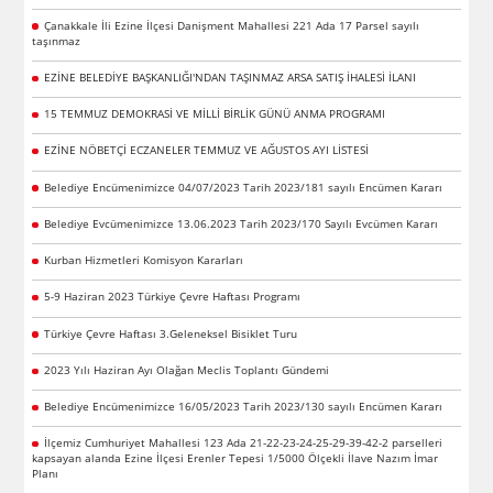
Çanakkale İli Ezine İlçesi Danişment Mahallesi 221 Ada 17 Parsel sayılı
taşınmaz
EZİNE BELEDİYE BAŞKANLIĞI'NDAN TAŞINMAZ ARSA SATIŞ İHALESİ İLANI
15 TEMMUZ DEMOKRASİ VE MİLLİ BİRLİK GÜNÜ ANMA PROGRAMI
EZİNE NÖBETÇİ ECZANELER TEMMUZ VE AĞUSTOS AYI LİSTESİ
Belediye Encümenimizce 04/07/2023 Tarih 2023/181 sayılı Encümen Kararı
Belediye Evcümenimizce 13.06.2023 Tarih 2023/170 Sayılı Evcümen Kararı
Kurban Hizmetleri Komisyon Kararları
5-9 Haziran 2023 Türkiye Çevre Haftası Programı
Türkiye Çevre Haftası 3.Geleneksel Bisiklet Turu
2023 Yılı Haziran Ayı Olağan Meclis Toplantı Gündemi
Belediye Encümenimizce 16/05/2023 Tarih 2023/130 sayılı Encümen Kararı
İlçemiz Cumhuriyet Mahallesi 123 Ada 21-22-23-24-25-29-39-42-2 parselleri
kapsayan alanda Ezine İlçesi Erenler Tepesi 1/5000 Ölçekli İlave Nazım İmar
Planı