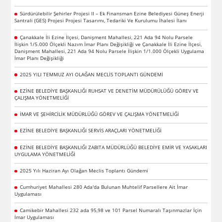
Sürdürülebilir Şehirler Projesi II – Ek Finansman Ezine Belediyesi Güneş Enerji
Santrali (GES) Projesi Projesi Tasarımı, Tedariki Ve Kurulumu İhalesi İlanı
Çanakkale İli Ezine İlçesi, Danişment Mahallesi, 221 Ada 94 Nolu Parsele
İlişkin 1/5.000 Ölçekli Nazım İmar Planı Değişikliği ve Çanakkale İli Ezine İlçesi,
Danişment Mahallesi, 221 Ada 94 Nolu Parsele İlişkin 1/1.000 Ölçekli Uygulama
İmar Planı Değişikliği
2025 YILI TEMMUZ AYI OLAĞAN MECLİS TOPLANTI GÜNDEMİ
EZİNE BELEDİYE BAŞKANLIĞI RUHSAT VE DENETİM MÜDÜRÜLÜĞÜ GÖREV VE
ÇALIŞMA YÖNETMELİĞİ
İMAR VE ŞEHİRCİLİK MÜDÜRLÜĞÜ GÖREV VE ÇALIŞMA YÖNETMELİĞİ
EZİNE BELEDİYE BAŞKANLIĞI SERVİS ARAÇLARI YÖNETMELİĞİ
EZİNE BELEDİYE BAŞKANLIĞI ZABITA MÜDÜRLÜĞÜ BELEDİYE EMİR VE YASAKLARI
UYGULAMA YÖNETMELİĞİ
2025 Yılı Haziran Ayı Olağan Meclis Toplantı Gündemi
Cumhuriyet Mahallesi 280 Ada'da Bulunan Muhtelif Parsellere Ait İmar
Uygulaması
Camikebir Mahallesi 232 ada 95,98 ve 101 Parsel Numaralı Taşınmazlar İçin
İmar Uygulaması