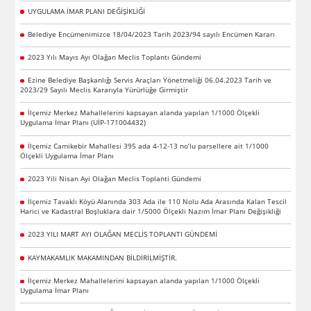
UYGULAMA İMAR PLANI DEĞİŞİKLİĞİ
Belediye Encümenimizce 18/04/2023 Tarih 2023/94 sayılı Encümen Kararı
2023 Yılı Mayıs Ayı Olağan Meclis Toplantı Gündemi
Ezine Belediye Başkanlığı Servis Araçları Yönetmeliği 06.04.2023 Tarih ve
2023/29 Sayılı Meclis Kararıyla Yürürlüğe Girmiştir
İlçemiz Merkez Mahallelerini kapsayan alanda yapılan 1/1000 Ölçekli
Uygulama İmar Planı (UİP-171004432)
İlçemiz Camikebir Mahallesi 395 ada 4-12-13 no’lu parsellere ait 1/1000
Ölçekli Uygulama İmar Planı
2023 Yili Nisan Ayi Olağan Meclis Toplanti Gündemi
İlçemiz Tavaklı Köyü Alanında 303 Ada ile 110 Nolu Ada Arasında Kalan Tescil
Harici ve Kadastral Boşluklara dair 1/5000 Ölçekli Nazım İmar Planı Değişikliği
2023 YILI MART AYI OLAĞAN MECLİS TOPLANTI GÜNDEMİ
KAYMAKAMLIK MAKAMINDAN BİLDİRİLMİŞTİR.
İlçemiz Merkez Mahallelerini kapsayan alanda yapılan 1/1000 Ölçekli
Uygulama İmar Planı