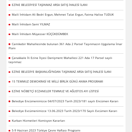
EZİNE BELEDİYESİ TAŞINMAZ ARSA SATIŞ İHALESİ İLANI
Maili İnhidam Ali Bedri Ergun, Mehmet Talat Ergun, Fatma Halise TUDUK
Maili İnhidam Sami YILMAZ
Maili İnhidam Müyesser KÜÇÜKDÜMBEK
Camikebir Mahallesinde bulunan 361 Ada 2 Parsel Taşınmazın Uygulama İmar
Planı
Çanakkale İli Ezine İlçesi Danişment Mahallesi 221 Ada 17 Parsel sayılı
taşınmaz
EZİNE BELEDİYE BAŞKANLIĞI'NDAN TAŞINMAZ ARSA SATIŞ İHALESİ İLANI
15 TEMMUZ DEMOKRASİ VE MİLLİ BİRLİK GÜNÜ ANMA PROGRAMI
EZİNE NÖBETÇİ ECZANELER TEMMUZ VE AĞUSTOS AYI LİSTESİ
Belediye Encümenimizce 04/07/2023 Tarih 2023/181 sayılı Encümen Kararı
Belediye Evcümenimizce 13.06.2023 Tarih 2023/170 Sayılı Evcümen Kararı
Kurban Hizmetleri Komisyon Kararları
5-9 Haziran 2023 Türkiye Çevre Haftası Programı