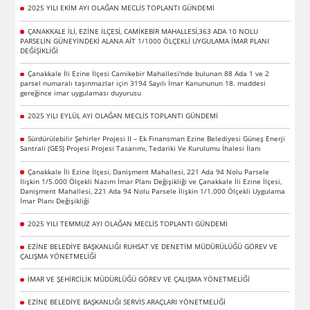
2025 YILI EKİM AYI OLAĞAN MECLİS TOPLANTI GÜNDEMİ
ÇANAKKALE İLİ, EZİNE İLÇESİ, CAMİKEBİR MAHALLESİ,363 ADA 10 NOLU
PARSELİN GÜNEYİNDEKİ ALANA AİT 1/1000 ÖLÇEKLİ UYGULAMA İMAR PLANI
DEĞİŞİKLİĞİ
Çanakkale İli Ezine İlçesi Camikebir Mahallesi'nde bulunan 88 Ada 1 ve 2
parsel numaralı taşınmazlar için 3194 Sayılı İmar Kanununun 18. maddesi
gereğince imar uygulaması duyurusu
2025 YILI EYLÜL AYI OLAĞAN MECLİS TOPLANTI GÜNDEMİ
Sürdürülebilir Şehirler Projesi II – Ek Finansman Ezine Belediyesi Güneş Enerji
Santrali (GES) Projesi Projesi Tasarımı, Tedariki Ve Kurulumu İhalesi İlanı
Çanakkale İli Ezine İlçesi, Danişment Mahallesi, 221 Ada 94 Nolu Parsele
İlişkin 1/5.000 Ölçekli Nazım İmar Planı Değişikliği ve Çanakkale İli Ezine İlçesi,
Danişment Mahallesi, 221 Ada 94 Nolu Parsele İlişkin 1/1.000 Ölçekli Uygulama
İmar Planı Değişikliği
2025 YILI TEMMUZ AYI OLAĞAN MECLİS TOPLANTI GÜNDEMİ
EZİNE BELEDİYE BAŞKANLIĞI RUHSAT VE DENETİM MÜDÜRÜLÜĞÜ GÖREV VE
ÇALIŞMA YÖNETMELİĞİ
İMAR VE ŞEHİRCİLİK MÜDÜRLÜĞÜ GÖREV VE ÇALIŞMA YÖNETMELİĞİ
EZİNE BELEDİYE BAŞKANLIĞI SERVİS ARAÇLARI YÖNETMELİĞİ