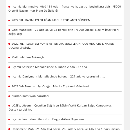
İlçemiz Mahmudiye Köyü 191 Ada 1 Parsel ve kadastral boşluklara dair 1/5000
Ölçekli Nazım İmar Planı Değişikliği
2022 YILI KASIM AYI OLAĞAN MECLİS TOPLANTI GÜNDEMİ
Gazi Mahallesi 175 ada 45 ve 68 parsellerin 1/5000 Ölçekli Nazım İmar Planı
değişikliği
2022 YILI 1.DÖNEM MAYIS AYI EMLAK VERGİLERİNİ ÖDEMEK İÇİN LİNKTEN
ULAŞABİLİRSİNİZ
Maili İnhidam Tutanağı
İlçemiz Seferşah Mahallesinde bulunan 2 ada-337 ada
İlçemiz Danişment Mahallesinde bulunan 221 ada ve çevresini ......
2022 Yılı Temmuz Ayı Olağan Meclis Toptandı Gündemi
Kurban Komisyon Kararları
LÖSEV, Lösemili Çocuklar Sağlık ve Eğitim Vakfı Kurban Bağış Kampanyası
Destek talebi hk.
İlçemiz İmar Planı Plan Notu Değişiklikleri Duyurusu
Danişment Mah.221 Ada 104 parsel,280 ada 5 pars. ve 416 ada 1 pars. ilişkin