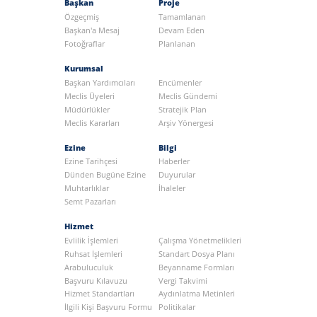
Başkan
Proje
Özgeçmiş
Tamamlanan
Başkan'a Mesaj
Devam Eden
Fotoğraflar
Planlanan
Kurumsal
Başkan Yardımcıları
Encümenler
Meclis Üyeleri
Meclis Gündemi
Müdürlükler
Stratejik Plan
Meclis Kararları
Arşiv Yönergesi
Ezine
Bilgi
Ezine Tarihçesi
Haberler
Dünden Bugüne Ezine
Duyurular
Muhtarlıklar
İhaleler
Semt Pazarları
Hizmet
Evlilik İşlemleri
Çalışma Yönetmelikleri
Ruhsat İşlemleri
Standart Dosya Planı
Arabuluculuk
Beyanname Formları
Başvuru Kılavuzu
Vergi Takvimi
Hizmet Standartları
Aydınlatma Metinleri
İlgili Kişi Başvuru Formu
Politikalar