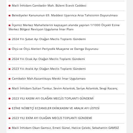
Maili İnhidam Camikebir Mah. Bülent Ecevit Caddesi
Belediyeler Kanununun 69. Maddesi Uyarınca Arsa Tahsisinin Duyurulması
İlçemiz Merkez Mahallelerini kapsayan alanda yapılan 1/1000 Ölçekli Ezine
Merkez Bölgesi Revizyon Uygulama İmar Planı
2024 Yılı Şubat Ayı Olağan Meclis Toplantı Gündemi
Ölçü ve Ölçü Aletleri Periyodik Muayene ve Damga Duyurusu
2024 Yılı Ocak Ayı Olağan Meclis Toplantı Gündemi
2023 Yılı Aralık Ayı Olağan Meclis Toplantı Gündemi
Camikebir Mah.Kazanlıkuyu Mevkii İmar Uygulaması
Maili İnhidam Sultan Tankur, Sevim Aslantok, Sariye Aslantok, Sevgi Kazanç
2023 YILI KASIM AYI OLAĞAN MECLİS TOPLANTI GÜNDEMİ
EZİNE NÖBETÇİ ECZANELER EKİM,KASIM VE ARALIK AYI LİSTESİ
2023 YILI EKİM AYI OLAĞAN MECLİS TOPLANTI GÜNDEMİ
Maili İnhidam Okan Gamsız, Emeti Günel, Hatice Çelebi, Sebahattin GAMSIZ