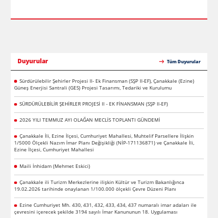
Duyurular
Tüm Duyurular
Sürdürülebilir Şehirler Projesi II- Ek Finansman (SŞP II-EF), Çanakkale (Ezine)
Güneş Enerjisi Santrali (GES) Projesi Tasarımı, Tedariki ve Kurulumu
SÜRDÜRÜLEBİLİR ŞEHİRLER PROJESİ II - EK FİNANSMAN (SŞP II-EF)
2026 YILI TEMMUZ AYI OLAĞAN MECLİS TOPLANTI GÜNDEMİ
Çanakkale İli, Ezine İlçesi, Cumhuriyet Mahallesi, Muhtelif Parsellere İlişkin
1/5000 Ölçekli Nazım İmar Planı Değişikliği (NİP-171136871) ve Çanakkale İli,
Ezine İlçesi, Cumhuriyet Mahallesi
Maili İnhidam (Mehmet Eskici)
Çanakkale ili Turizm Merkezlerine ilişkin Kültür ve Turizm Bakanlığınca
19.02.2026 tarihinde onaylanan 1/100.000 ölçekli Çevre Düzeni Planı
Ezine Cumhuriyet Mh. 430, 431, 432, 433, 434, 437 numaralı imar adaları ile
çevresini içerecek şekilde 3194 sayılı İmar Kanununun 18. Uygulaması