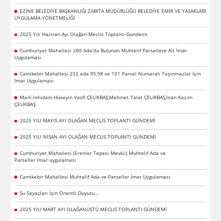
EZİNE BELEDİYE BAŞKANLIĞI ZABITA MÜDÜRLÜĞÜ BELEDİYE EMİR VE YASAKLARI
UYGULAMA YÖNETMELİĞİ
2025 Yılı Haziran Ayı Olağan Meclis Toplantı Gündemi
Cumhuriyet Mahallesi 280 Ada'da Bulunan Muhtelif Parsellere Ait İmar
Uygulaması
Camikebir Mahallesi 232 ada 95,98 ve 101 Parsel Numaralı Taşınmazlar İçin
İmar Uygulaması
Maili İnhidam Hüseyin Vasfi ÇELİKBAŞ,Mehmet Talat ÇELİKBAŞ,İnan Kazım
ÇELİKBAŞ
2025 YILI MAYIS AYI OLAĞAN MECLIS TOPLANTI GÜNDEMİ
2025 YILI NİSAN AYI OLAĞAN MECLIS TOPLANTI GÜNDEMİ
Cumhuriyet Mahallesi (Erenler Tepesi Mevkii) Muhtelif Ada ve
Parseller İmar uygulaması
Camikebir Mahallesi Muhtelif Ada ve Parseller İmar Uygulaması
Su Sayaçları İçin Önemli Duyuru...
2025 YILI MART AYI OLAĞANÜSTÜ MECLIS TOPLANTI GÜNDEMİ