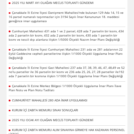
2025 YILI MART AYI OLAĞAN MECLIS TOPLANTI GÜNDEMI
Çanakkale İli Ezine İlçesi Danişment Mahallesi'nde bulunan 129 Ada 14, 15 ve
16 parsel numaralı taşınmazlar için 3194 Sayılı İmar Kanununun 18. maddesi
gereğince imar uygulaması
Cumhuriyet Mahallesi 431 ada 1 ve 2 parsel, 428 ada 7 parselin bir kısmı, 434
ada 2 parselin bir kısmı, 432 ada 2 parselin bir kısmı, 430 ada 1 parselin bir
kısmı ve tescil dışı alanlara ilişkin 1/5000 Ölçekli Nazım İmar Planı Değişikliği
Çanakkale İli Ezine İlçesi Cumhuriyet Mahallesi 231 ada ve 281 adalarının 22
Eylül Caddesine cepheli parsellerine ilişkin 1/1000 Ölçekli Uygulama İmar Planı
Değişikliği
Çanakkale İli Ezine İlçesi Gazi Mahallesi 237 ada 37, 38, 39, 46, 47, 48,49 ve 52
no’lu parseller ile 36 parselin bir kısmı ve 236 ada 25, 26, 27, 28 parseller ile192
ada 7 parselin bir kısmına ilişkin 1/1000 Ölçekli Uygulama İmar Planı Değişikliği
Çanakkale İli Ezine Merkez Bölgesi 1/1000 Ölçekli Uygulama İmar Planı İlave
Plan Notu ve Plan Notu Tadilatı
CUMHURİYET MAHALLESİ 280 ADA İMAR UYGULAMASI
KURUM İÇİ ZABITA MEMURU SINAV SONUÇLARI
2025 YILI OCAK AYI OLAĞAN MECLİS TOPLANTI GÜNDEMİ
KURUM İÇİ ZABITA MEMURU ALIM SINAVINA GİRMEYE HAK KAZANAN PERSONEL