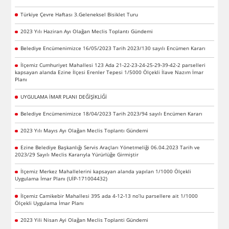
Türkiye Çevre Haftası 3.Geleneksel Bisiklet Turu
2023 Yılı Haziran Ayı Olağan Meclis Toplantı Gündemi
Belediye Encümenimizce 16/05/2023 Tarih 2023/130 sayılı Encümen Kararı
İlçemiz Cumhuriyet Mahallesi 123 Ada 21-22-23-24-25-29-39-42-2 parselleri
kapsayan alanda Ezine İlçesi Erenler Tepesi 1/5000 Ölçekli İlave Nazım İmar
Planı
UYGULAMA İMAR PLANI DEĞİŞİKLİĞİ
Belediye Encümenimizce 18/04/2023 Tarih 2023/94 sayılı Encümen Kararı
2023 Yılı Mayıs Ayı Olağan Meclis Toplantı Gündemi
Ezine Belediye Başkanlığı Servis Araçları Yönetmeliği 06.04.2023 Tarih ve
2023/29 Sayılı Meclis Kararıyla Yürürlüğe Girmiştir
İlçemiz Merkez Mahallelerini kapsayan alanda yapılan 1/1000 Ölçekli
Uygulama İmar Planı (UİP-171004432)
İlçemiz Camikebir Mahallesi 395 ada 4-12-13 no’lu parsellere ait 1/1000
Ölçekli Uygulama İmar Planı
2023 Yili Nisan Ayi Olağan Meclis Toplanti Gündemi