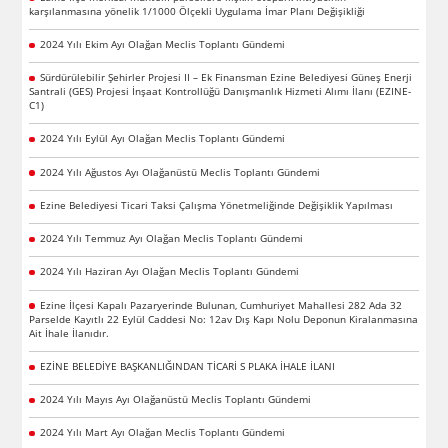
karşılanmasına yönelik 1/1000 Ölçekli Uygulama İmar Planı Değişikliği
2024 Yılı Ekim Ayı Olağan Meclis Toplantı Gündemi
Sürdürülebilir Şehirler Projesi II – Ek Finansman Ezine Belediyesi Güneş Enerji
Santrali (GES) Projesi İnşaat Kontrollüğü Danışmanlık Hizmeti Alımı İlanı (EZINE-
C1)
2024 Yılı Eylül Ayı Olağan Meclis Toplantı Gündemi
2024 Yılı Ağustos Ayı Olağanüstü Meclis Toplantı Gündemi
Ezine Belediyesi Ticari Taksi Çalışma Yönetmeliğinde Değişiklik Yapılması
2024 Yılı Temmuz Ayı Olağan Meclis Toplantı Gündemi
2024 Yılı Haziran Ayı Olağan Meclis Toplantı Gündemi
Ezine İlçesi Kapalı Pazaryerinde Bulunan, Cumhuriyet Mahallesi 282 Ada 32
Parselde Kayıtlı 22 Eylül Caddesi No: 12av Dış Kapı Nolu Deponun Kiralanmasına
Ait İhale İlanıdır.
EZİNE BELEDİYE BAŞKANLIĞINDAN TİCARİ S PLAKA İHALE İLANI
2024 Yılı Mayıs Ayı Olağanüstü Meclis Toplantı Gündemi
2024 Yılı Mart Ayı Olağan Meclis Toplantı Gündemi