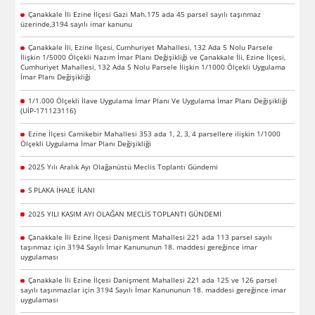
Çanakkale İli Ezine İlçesi Gazi Mah.175 ada 45 parsel sayılı taşınmaz
üzerinde,3194 sayılı imar kanunu
Çanakkale İli, Ezine İlçesi, Cumhuriyet Mahallesi, 132 Ada 5 Nolu Parsele
İlişkin 1/5000 Ölçekli Nazım İmar Planı Değişikliği ve Çanakkale İli, Ezine İlçesi,
Cumhuriyet Mahallesi, 132 Ada 5 Nolu Parsele İlişkin 1/1000 Ölçekli Uygulama
İmar Planı Değişikliği
1/1.000 Ölçekli İlave Uygulama İmar Planı Ve Uygulama İmar Planı Değişikliği
(UİP-171123116)
Ezine İlçesi Camikebir Mahallesi 353 ada 1, 2, 3, 4 parsellere ilişkin 1/1000
Ölçekli Uygulama İmar Planı Değişikliği
2025 Yılı Aralık Ayı Olağanüstü Meclis Toplantı Gündemi
S PLAKA İHALE İLANI
2025 YILI KASIM AYI OLAĞAN MECLİS TOPLANTI GÜNDEMİ
Çanakkale İli Ezine İlçesi Danişment Mahallesi 221 ada 113 parsel sayılı
taşınmaz için 3194 Sayılı İmar Kanununun 18. maddesi gereğince imar
uygulaması
Çanakkale İli Ezine İlçesi Danişment Mahallesi 221 ada 125 ve 126 parsel
sayılı taşınmazlar için 3194 Sayılı İmar Kanununun 18. maddesi gereğince imar
uygulaması