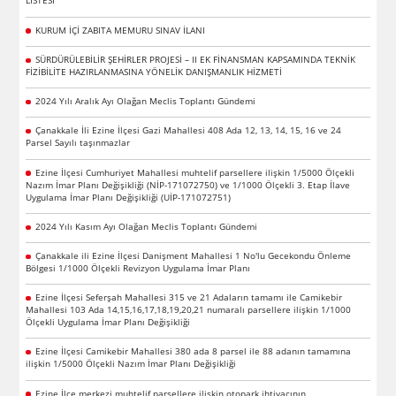
LİSTESİ
KURUM İÇİ ZABITA MEMURU SINAV İLANI
SÜRDÜRÜLEBİLİR ŞEHİRLER PROJESİ – II EK FİNANSMAN KAPSAMINDA TEKNİK
FİZİBİLİTE HAZIRLANMASINA YÖNELİK DANIŞMANLIK HİZMETİ
2024 Yılı Aralık Ayı Olağan Meclis Toplantı Gündemi
Çanakkale İli Ezine İlçesi Gazi Mahallesi 408 Ada 12, 13, 14, 15, 16 ve 24
Parsel Sayılı taşınmazlar
Ezine İlçesi Cumhuriyet Mahallesi muhtelif parsellere ilişkin 1/5000 Ölçekli
Nazım İmar Planı Değişikliği (NİP-171072750) ve 1/1000 Ölçekli 3. Etap İlave
Uygulama İmar Planı Değişikliği (UİP-171072751)
2024 Yılı Kasım Ayı Olağan Meclis Toplantı Gündemi
Çanakkale ili Ezine İlçesi Danişment Mahallesi 1 No'lu Gecekondu Önleme
Bölgesi 1/1000 Ölçekli Revizyon Uygulama İmar Planı
Ezine İlçesi Seferşah Mahallesi 315 ve 21 Adaların tamamı ile Camikebir
Mahallesi 103 Ada 14,15,16,17,18,19,20,21 numaralı parsellere ilişkin 1/1000
Ölçekli Uygulama İmar Planı Değişikliği
Ezine İlçesi Camikebir Mahallesi 380 ada 8 parsel ile 88 adanın tamamına
ilişkin 1/5000 Ölçekli Nazım İmar Planı Değişikliği
Ezine İlçe merkezi muhtelif parsellere ilişkin otopark ihtiyacının