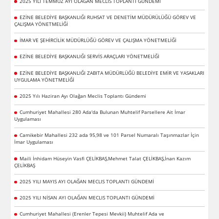
2025 YILI TEMMUZ AYI OLAĞAN MECLİS TOPLANTI GÜNDEMİ
EZİNE BELEDİYE BAŞKANLIĞI RUHSAT VE DENETİM MÜDÜRÜLÜĞÜ GÖREV VE
ÇALIŞMA YÖNETMELİĞİ
İMAR VE ŞEHİRCİLİK MÜDÜRLÜĞÜ GÖREV VE ÇALIŞMA YÖNETMELİĞİ
EZİNE BELEDİYE BAŞKANLIĞI SERVİS ARAÇLARI YÖNETMELİĞİ
EZİNE BELEDİYE BAŞKANLIĞI ZABITA MÜDÜRLÜĞÜ BELEDİYE EMİR VE YASAKLARI
UYGULAMA YÖNETMELİĞİ
2025 Yılı Haziran Ayı Olağan Meclis Toplantı Gündemi
Cumhuriyet Mahallesi 280 Ada'da Bulunan Muhtelif Parsellere Ait İmar
Uygulaması
Camikebir Mahallesi 232 ada 95,98 ve 101 Parsel Numaralı Taşınmazlar İçin
İmar Uygulaması
Maili İnhidam Hüseyin Vasfi ÇELİKBAŞ,Mehmet Talat ÇELİKBAŞ,İnan Kazım
ÇELİKBAŞ
2025 YILI MAYIS AYI OLAĞAN MECLIS TOPLANTI GÜNDEMİ
2025 YILI NİSAN AYI OLAĞAN MECLIS TOPLANTI GÜNDEMİ
Cumhuriyet Mahallesi (Erenler Tepesi Mevkii) Muhtelif Ada ve