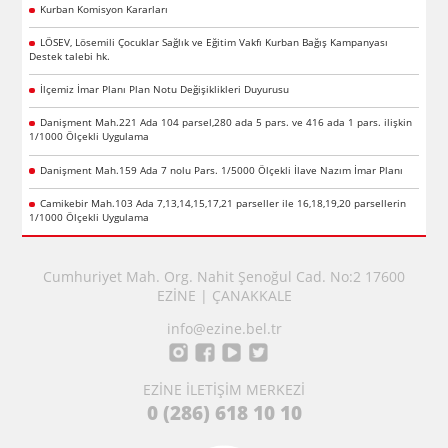
Kurban Komisyon Kararları
LÖSEV, Lösemili Çocuklar Sağlık ve Eğitim Vakfı Kurban Bağış Kampanyası
Destek talebi hk.
İlçemiz İmar Planı Plan Notu Değişiklikleri Duyurusu
Danişment Mah.221 Ada 104 parsel,280 ada 5 pars. ve 416 ada 1 pars. ilişkin
1/1000 Ölçekli Uygulama
Danişment Mah.159 Ada 7 nolu Pars. 1/5000 Ölçekli İlave Nazım İmar Planı
Camikebir Mah.103 Ada 7,13,14,15,17,21 parseller ile 16,18,19,20 parsellerin
1/1000 Ölçekli Uygulama
Cumhuriyet Mah. Org. Nahit Şenoğul Cad. No:2 17600
EZİNE | ÇANAKKALE
info@ezine.bel.tr
EZİNE İLETİŞİM MERKEZİ
0 (286) 618 10 10