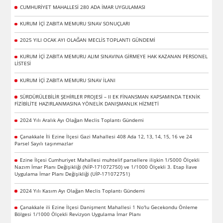
CUMHURİYET MAHALLESİ 280 ADA İMAR UYGULAMASI
KURUM İÇİ ZABITA MEMURU SINAV SONUÇLARI
2025 YILI OCAK AYI OLAĞAN MECLİS TOPLANTI GÜNDEMİ
KURUM İÇİ ZABITA MEMURU ALIM SINAVINA GİRMEYE HAK KAZANAN PERSONEL
LİSTESİ
KURUM İÇİ ZABITA MEMURU SINAV İLANI
SÜRDÜRÜLEBİLİR ŞEHİRLER PROJESİ – II EK FİNANSMAN KAPSAMINDA TEKNİK
FİZİBİLİTE HAZIRLANMASINA YÖNELİK DANIŞMANLIK HİZMETİ
2024 Yılı Aralık Ayı Olağan Meclis Toplantı Gündemi
Çanakkale İli Ezine İlçesi Gazi Mahallesi 408 Ada 12, 13, 14, 15, 16 ve 24
Parsel Sayılı taşınmazlar
Ezine İlçesi Cumhuriyet Mahallesi muhtelif parsellere ilişkin 1/5000 Ölçekli
Nazım İmar Planı Değişikliği (NİP-171072750) ve 1/1000 Ölçekli 3. Etap İlave
Uygulama İmar Planı Değişikliği (UİP-171072751)
2024 Yılı Kasım Ayı Olağan Meclis Toplantı Gündemi
Çanakkale ili Ezine İlçesi Danişment Mahallesi 1 No'lu Gecekondu Önleme
Bölgesi 1/1000 Ölçekli Revizyon Uygulama İmar Planı