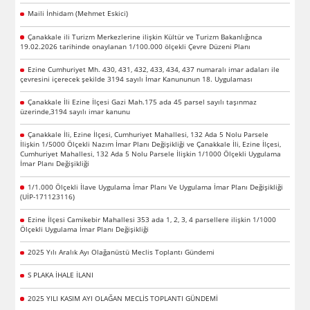
Maili İnhidam (Mehmet Eskici)
Çanakkale ili Turizm Merkezlerine ilişkin Kültür ve Turizm Bakanlığınca
19.02.2026 tarihinde onaylanan 1/100.000 ölçekli Çevre Düzeni Planı
Ezine Cumhuriyet Mh. 430, 431, 432, 433, 434, 437 numaralı imar adaları ile
çevresini içerecek şekilde 3194 sayılı İmar Kanununun 18. Uygulaması
Çanakkale İli Ezine İlçesi Gazi Mah.175 ada 45 parsel sayılı taşınmaz
üzerinde,3194 sayılı imar kanunu
Çanakkale İli, Ezine İlçesi, Cumhuriyet Mahallesi, 132 Ada 5 Nolu Parsele
İlişkin 1/5000 Ölçekli Nazım İmar Planı Değişikliği ve Çanakkale İli, Ezine İlçesi,
Cumhuriyet Mahallesi, 132 Ada 5 Nolu Parsele İlişkin 1/1000 Ölçekli Uygulama
İmar Planı Değişikliği
1/1.000 Ölçekli İlave Uygulama İmar Planı Ve Uygulama İmar Planı Değişikliği
(UİP-171123116)
Ezine İlçesi Camikebir Mahallesi 353 ada 1, 2, 3, 4 parsellere ilişkin 1/1000
Ölçekli Uygulama İmar Planı Değişikliği
2025 Yılı Aralık Ayı Olağanüstü Meclis Toplantı Gündemi
S PLAKA İHALE İLANI
2025 YILI KASIM AYI OLAĞAN MECLİS TOPLANTI GÜNDEMİ