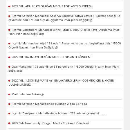
2022 YILI ARALIK AYI OLAĞAN MECLİS TOPLANTI GÜNDEMİ
İlçemiz Seferşah Mahallesi, Sakarya Sokak ve Yahya Çavuş 1. Çıkmaz sokağı ile
çevresine dair 1/1000 ölçekli uygulama imar planı değişikliği
İlçemiz Danişment Mahallesi Birinci Etap 1/1000 Ölçekli İlave Uygulama İmar
Planı Plan notu değişikliği
İlçemiz Mahmudiye Köyü 191 Ada 1 Parsel ve kadastral boşluklara dair 1/5000
Ölçekli Nazım İmar Planı Değişikliği
2022 YILI KASIM AYI OLAĞAN MECLİS TOPLANTI GÜNDEMİ
Gazi Mahallesi 175 ada 45 ve 68 parsellerin 1/5000 Ölçekli Nazım İmar Planı
değişikliği
2022 YILI 1.DÖNEM MAYIS AYI EMLAK VERGİLERİNİ ÖDEMEK İÇİN LİNKTEN
ULAŞABİLİRSİNİZ
Maili İnhidam Tutanağı
İlçemiz Seferşah Mahallesinde bulunan 2 ada-337 ada
İlçemiz Danişment Mahallesinde bulunan 221 ada ve çevresini ......
2022 Yılı Temmuz Ayı Olağan Meclis Toptandı Gündemi