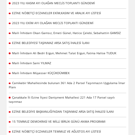
2023 YILI KASIM AYI OLAĞAN MECLİS TOPLANTI GÜNDEMİ
EZİNE NÖBETÇİ ECZANELER EKİM,KASIM VE ARALIK AYI LİSTESİ
2023 YILI EKİM AYI OLAĞAN MECLİS TOPLANTI GÜNDEMİ
Maili İnhidam Okan Gamsız, Emeti Günel, Hatice Çelebi, Sebahattin GAMSIZ
EZİNE BELEDİYESİ TAŞINMAZ ARSA SATIŞ İHALESİ İLANI
Maili İnhidam Ali Bedri Ergun, Mehmet Talat Ergun, Fatma Halise TUDUK
Maili İnhidam Sami YILMAZ
Maili İnhidam Müyesser KÜÇÜKDÜMBEK
Camikebir Mahallesinde bulunan 361 Ada 2 Parsel Taşınmazın Uygulama İmar
Planı
Çanakkale İli Ezine İlçesi Danişment Mahallesi 221 Ada 17 Parsel sayılı
taşınmaz
EZİNE BELEDİYE BAŞKANLIĞI'NDAN TAŞINMAZ ARSA SATIŞ İHALESİ İLANI
15 TEMMUZ DEMOKRASİ VE MİLLİ BİRLİK GÜNÜ ANMA PROGRAMI
EZİNE NÖBETÇİ ECZANELER TEMMUZ VE AĞUSTOS AYI LİSTESİ