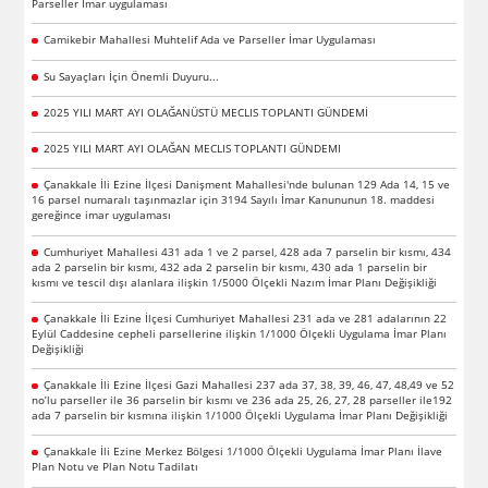
Parseller İmar uygulaması
Camikebir Mahallesi Muhtelif Ada ve Parseller İmar Uygulaması
Su Sayaçları İçin Önemli Duyuru...
2025 YILI MART AYI OLAĞANÜSTÜ MECLIS TOPLANTI GÜNDEMİ
2025 YILI MART AYI OLAĞAN MECLIS TOPLANTI GÜNDEMI
Çanakkale İli Ezine İlçesi Danişment Mahallesi'nde bulunan 129 Ada 14, 15 ve
16 parsel numaralı taşınmazlar için 3194 Sayılı İmar Kanununun 18. maddesi
gereğince imar uygulaması
Cumhuriyet Mahallesi 431 ada 1 ve 2 parsel, 428 ada 7 parselin bir kısmı, 434
ada 2 parselin bir kısmı, 432 ada 2 parselin bir kısmı, 430 ada 1 parselin bir
kısmı ve tescil dışı alanlara ilişkin 1/5000 Ölçekli Nazım İmar Planı Değişikliği
Çanakkale İli Ezine İlçesi Cumhuriyet Mahallesi 231 ada ve 281 adalarının 22
Eylül Caddesine cepheli parsellerine ilişkin 1/1000 Ölçekli Uygulama İmar Planı
Değişikliği
Çanakkale İli Ezine İlçesi Gazi Mahallesi 237 ada 37, 38, 39, 46, 47, 48,49 ve 52
no’lu parseller ile 36 parselin bir kısmı ve 236 ada 25, 26, 27, 28 parseller ile192
ada 7 parselin bir kısmına ilişkin 1/1000 Ölçekli Uygulama İmar Planı Değişikliği
Çanakkale İli Ezine Merkez Bölgesi 1/1000 Ölçekli Uygulama İmar Planı İlave
Plan Notu ve Plan Notu Tadilatı