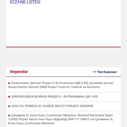
ECZANE LİSTESİ
Duyurular
Tüm Duyurular
Sürdürülebilir Şehirler Projesi II- Ek Finansman (SŞP II-EF), Çanakkale (Ezine)
Güneş Enerjisi Santrali (GES) Projesi Tasarımı, Tedariki ve Kurulumu
SÜRDÜRÜLEBİLİR ŞEHİRLER PROJESİ II - EK FİNANSMAN (SŞP II-EF)
2026 YILI TEMMUZ AYI OLAĞAN MECLİS TOPLANTI GÜNDEMİ
Çanakkale İli, Ezine İlçesi, Cumhuriyet Mahallesi, Muhtelif Parsellere İlişkin
1/5000 Ölçekli Nazım İmar Planı Değişikliği (NİP-171136871) ve Çanakkale İli,
Ezine İlçesi, Cumhuriyet Mahallesi