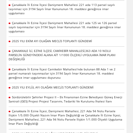
Çanakkale İli Ezine İlçesi Danişment Mahallesi 221 ada 113 parsel sayılı
taşınmaz için 3194 Sayılı İmar Kanununun 18. maddesi gereğince imar
uygulaması
Çanakkale İli Ezine İlçesi Danişment Mahallesi 221 ada 125 ve 126 parsel
sayılı taşınmazlar için 3194 Sayılı İmar Kanununun 18. maddesi gereğince imar
uygulaması
2025 YILI EKİM AYI OLAĞAN MECLİS TOPLANTI GÜNDEMİ
ÇANAKKALE İLİ, EZİNE İLÇESİ, CAMİKEBİR MAHALLESİ,363 ADA 10 NOLU
PARSELİN GÜNEYİNDEKİ ALANA AİT 1/1000 ÖLÇEKLİ UYGULAMA İMAR PLANI
DEĞİŞİKLİĞİ
Çanakkale İli Ezine İlçesi Camikebir Mahallesi'nde bulunan 88 Ada 1 ve 2
parsel numaralı taşınmazlar için 3194 Sayılı İmar Kanununun 18. maddesi
gereğince imar uygulaması duyurusu
2025 YILI EYLÜL AYI OLAĞAN MECLİS TOPLANTI GÜNDEMİ
Sürdürülebilir Şehirler Projesi II – Ek Finansman Ezine Belediyesi Güneş Enerji
Santrali (GES) Projesi Projesi Tasarımı, Tedariki Ve Kurulumu İhalesi İlanı
Çanakkale İli Ezine İlçesi, Danişment Mahallesi, 221 Ada 94 Nolu Parsele
İlişkin 1/5.000 Ölçekli Nazım İmar Planı Değişikliği ve Çanakkale İli Ezine İlçesi,
Danişment Mahallesi, 221 Ada 94 Nolu Parsele İlişkin 1/1.000 Ölçekli Uygulama
İmar Planı Değişikliği