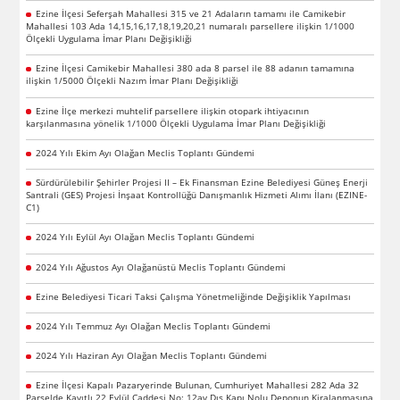
Ezine İlçesi Seferşah Mahallesi 315 ve 21 Adaların tamamı ile Camikebir
Mahallesi 103 Ada 14,15,16,17,18,19,20,21 numaralı parsellere ilişkin 1/1000
Ölçekli Uygulama İmar Planı Değişikliği
Ezine İlçesi Camikebir Mahallesi 380 ada 8 parsel ile 88 adanın tamamına
ilişkin 1/5000 Ölçekli Nazım İmar Planı Değişikliği
Ezine İlçe merkezi muhtelif parsellere ilişkin otopark ihtiyacının
karşılanmasına yönelik 1/1000 Ölçekli Uygulama İmar Planı Değişikliği
2024 Yılı Ekim Ayı Olağan Meclis Toplantı Gündemi
Sürdürülebilir Şehirler Projesi II – Ek Finansman Ezine Belediyesi Güneş Enerji
Santrali (GES) Projesi İnşaat Kontrollüğü Danışmanlık Hizmeti Alımı İlanı (EZINE-
C1)
2024 Yılı Eylül Ayı Olağan Meclis Toplantı Gündemi
2024 Yılı Ağustos Ayı Olağanüstü Meclis Toplantı Gündemi
Ezine Belediyesi Ticari Taksi Çalışma Yönetmeliğinde Değişiklik Yapılması
2024 Yılı Temmuz Ayı Olağan Meclis Toplantı Gündemi
2024 Yılı Haziran Ayı Olağan Meclis Toplantı Gündemi
Ezine İlçesi Kapalı Pazaryerinde Bulunan, Cumhuriyet Mahallesi 282 Ada 32
Parselde Kayıtlı 22 Eylül Caddesi No: 12av Dış Kapı Nolu Deponun Kiralanmasına