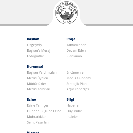
Başkan
Proje
Özgeçmiş
Tamamlanan
Başkan'a Mesaj
Devam Eden
Fotoğraflar
Planlanan
Kurumsal
Başkan Yardımcıları
Encümenler
Meclis Üyeleri
Meclis Gündemi
Müdürlükler
Stratejik Plan
Meclis Kararları
Arşiv Yönergesi
Ezine
Bilgi
Ezine Tarihçesi
Haberler
Dünden Bugüne Ezine
Duyurular
Muhtarlıklar
İhaleler
Semt Pazarları
Hizmet