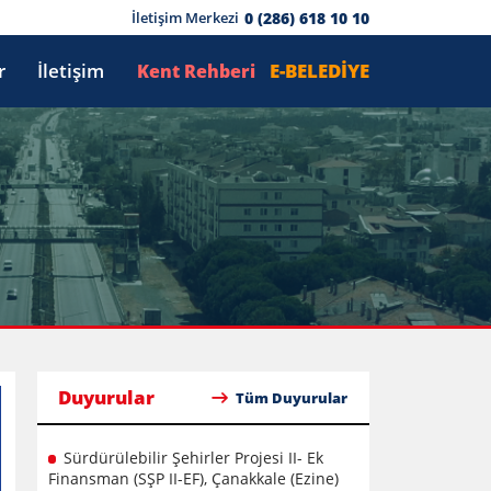
0 (286) 618 10 10
İletişim Merkezi
r
İletişim
E-BELEDİYE
Kent Rehberi
Duyurular
Tüm Duyurular
Sürdürülebilir Şehirler Projesi II- Ek
Finansman (SŞP II-EF), Çanakkale (Ezine)