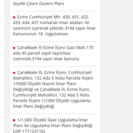
ölçekli Çevre Düzeni Planı
Ezine Cumhuriyet Mh. 430, 431, 432,
l
433, 434, 437 numaralı imar adaları ile
a
çevresini içerecek şekilde 3194 sayılı İmar
ı
Kanununun 18. Uygulaması
3
Çanakkale İli Ezine İlçesi Gazi Mah.175
ada 45 parsel sayılı taşınmaz
üzerinde,3194 sayılı imar kanunu
n
y
Çanakkale İli, Ezine İlçesi, Cumhuriyet
Mahallesi, 132 Ada 5 Nolu Parsele İlişkin
1/5000 Ölçekli Nazım İmar Planı
Değişikliği ve Çanakkale İli, Ezine İlçesi,
Cumhuriyet Mahallesi, 132 Ada 5 Nolu
Parsele İlişkin 1/1000 Ölçekli Uygulama
İmar Planı Değişikliği
1/1.000 Ölçekli İlave Uygulama İmar
a
Planı Ve Uygulama İmar Planı Değişikliği
(UİP-171123116)