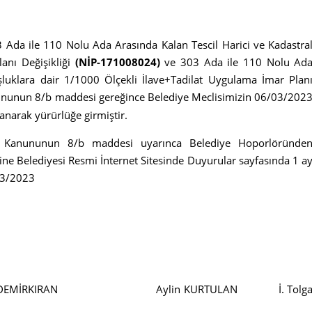
e 110 Nolu Ada Arasında Kalan Tescil Harici ve Kadastra
anı Değişikliği
(NİP-171008024)
ve 303 Ada ile 110 Nolu Ad
şluklara dair 1/1000 Ölçekli İlave+Tadilat Uygulama İmar Plan
ununun 8/b maddesi gereğince Belediye Meclisimizin 06/03/202
nanarak yürürlüğe girmiştir.
r Kanununun 8/b maddesi uyarınca Belediye Hoporlöründe
ne Belediyesi Resmi İnternet Sitesinde Duyurular sayfasında 1 a
/03/2023
DEMİRKIRAN Aylin KURTULAN İ. Tolg