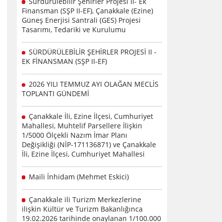
Sürdürülebilir Şehirler Projesi II- Ek
Finansman (SŞP II-EF), Çanakkale (Ezine)
Güneş Enerjisi Santrali (GES) Projesi
Tasarımı, Tedariki ve Kurulumu
SÜRDÜRÜLEBİLİR ŞEHİRLER PROJESİ II -
EK FİNANSMAN (SŞP II-EF)
2026 YILI TEMMUZ AYI OLAĞAN MECLİS
TOPLANTI GÜNDEMİ
Çanakkale İli, Ezine İlçesi, Cumhuriyet
Mahallesi, Muhtelif Parsellere İlişkin
1/5000 Ölçekli Nazım İmar Planı
Değişikliği (NİP-171136871) ve Çanakkale
İli, Ezine İlçesi, Cumhuriyet Mahallesi
Maili İnhidam (Mehmet Eskici)
Çanakkale ili Turizm Merkezlerine
ilişkin Kültür ve Turizm Bakanlığınca
19.02.2026 tarihinde onaylanan 1/100.000