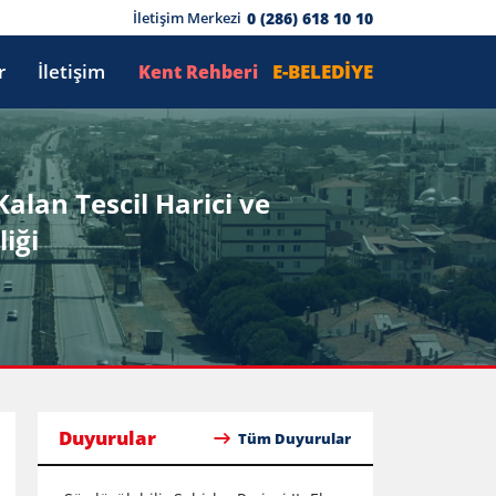
0 (286) 618 10 10
İletişim Merkezi
r
İletişim
E-BELEDİYE
Kent Rehberi
alan Tescil Harici ve
iği
Duyurular
Tüm Duyurular