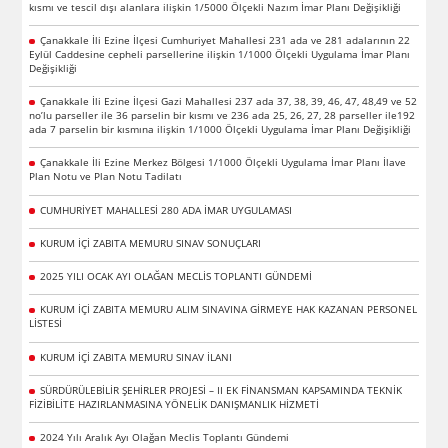
kısmı ve tescil dışı alanlara ilişkin 1/5000 Ölçekli Nazım İmar Planı Değişikliği
Çanakkale İli Ezine İlçesi Cumhuriyet Mahallesi 231 ada ve 281 adalarının 22
Eylül Caddesine cepheli parsellerine ilişkin 1/1000 Ölçekli Uygulama İmar Planı
Değişikliği
Çanakkale İli Ezine İlçesi Gazi Mahallesi 237 ada 37, 38, 39, 46, 47, 48,49 ve 52
no’lu parseller ile 36 parselin bir kısmı ve 236 ada 25, 26, 27, 28 parseller ile192
ada 7 parselin bir kısmına ilişkin 1/1000 Ölçekli Uygulama İmar Planı Değişikliği
Çanakkale İli Ezine Merkez Bölgesi 1/1000 Ölçekli Uygulama İmar Planı İlave
Plan Notu ve Plan Notu Tadilatı
CUMHURİYET MAHALLESİ 280 ADA İMAR UYGULAMASI
KURUM İÇİ ZABITA MEMURU SINAV SONUÇLARI
2025 YILI OCAK AYI OLAĞAN MECLİS TOPLANTI GÜNDEMİ
KURUM İÇİ ZABITA MEMURU ALIM SINAVINA GİRMEYE HAK KAZANAN PERSONEL
LİSTESİ
KURUM İÇİ ZABITA MEMURU SINAV İLANI
SÜRDÜRÜLEBİLİR ŞEHİRLER PROJESİ – II EK FİNANSMAN KAPSAMINDA TEKNİK
FİZİBİLİTE HAZIRLANMASINA YÖNELİK DANIŞMANLIK HİZMETİ
2024 Yılı Aralık Ayı Olağan Meclis Toplantı Gündemi