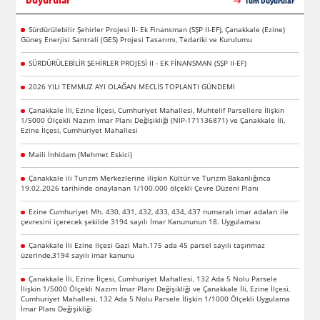
Duyurular
Tüm Duyurular
Sürdürülebilir Şehirler Projesi II- Ek Finansman (SŞP II-EF), Çanakkale (Ezine)
Güneş Enerjisi Santrali (GES) Projesi Tasarımı, Tedariki ve Kurulumu
SÜRDÜRÜLEBİLİR ŞEHİRLER PROJESİ II - EK FİNANSMAN (SŞP II-EF)
2026 YILI TEMMUZ AYI OLAĞAN MECLİS TOPLANTI GÜNDEMİ
Çanakkale İli, Ezine İlçesi, Cumhuriyet Mahallesi, Muhtelif Parsellere İlişkin
1/5000 Ölçekli Nazım İmar Planı Değişikliği (NİP-171136871) ve Çanakkale İli,
Ezine İlçesi, Cumhuriyet Mahallesi
Maili İnhidam (Mehmet Eskici)
Çanakkale ili Turizm Merkezlerine ilişkin Kültür ve Turizm Bakanlığınca
19.02.2026 tarihinde onaylanan 1/100.000 ölçekli Çevre Düzeni Planı
Ezine Cumhuriyet Mh. 430, 431, 432, 433, 434, 437 numaralı imar adaları ile
çevresini içerecek şekilde 3194 sayılı İmar Kanununun 18. Uygulaması
Çanakkale İli Ezine İlçesi Gazi Mah.175 ada 45 parsel sayılı taşınmaz
üzerinde,3194 sayılı imar kanunu
Çanakkale İli, Ezine İlçesi, Cumhuriyet Mahallesi, 132 Ada 5 Nolu Parsele
İlişkin 1/5000 Ölçekli Nazım İmar Planı Değişikliği ve Çanakkale İli, Ezine İlçesi,
Cumhuriyet Mahallesi, 132 Ada 5 Nolu Parsele İlişkin 1/1000 Ölçekli Uygulama
İmar Planı Değişikliği