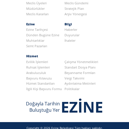
Meclis Üyeleri
Meclis Gündemi
Müdürlükler
Stratejik Plan
Meclis Kararları
Arşiv Yönergesi
Ezine
Bilgi
Ezine Tarihçesi
Haberler
Dünden Bugüne Ezine
Duyurular
Muhtarlıklar
İhaleler
Semt Pazarları
Hizmet
Evlilik İşlemleri
Çalışma Yönetmelikleri
Ruhsat İşlemleri
Standart Dosya Planı
Arabuluculuk
Beyanname Formları
Başvuru Kılavuzu
Vergi Takvimi
Hizmet Standartları
Aydınlatma Metinleri
İlgili Kişi Başvuru Formu
Politikalar
EZİNE
Doğayla Tarihin
Buluştuğu Yer
Copyright © 2026 Ezine Belediyesi Tüm hakları saklıdır.