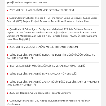
gereğince imar uygulaması duyurusu
2025 YILI EYLÜL AYI OLAĞAN MECLİS TOPLANTI GÜNDEMİ
Sürdürülebilir Şehirler Projesi II – Ek Finansman Ezine Belediyesi Güneş Enerji
Santrali (GES) Projesi Projesi Tasarımı, Tedariki Ve Kurulumu İhalesi İlanı
Çanakkale İli Ezine İlçesi, Danişment Mahallesi, 221 Ada 94 Nolu Parsele
İlişkin 1/5.000 Ölçekli Nazım İmar Planı Değişikliği ve Çanakkale İli Ezine İlçesi,
Danişment Mahallesi, 221 Ada 94 Nolu Parsele İlişkin 1/1.000 Ölçekli Uygulama
İmar Planı Değişikliği
2025 YILI TEMMUZ AYI OLAĞAN MECLİS TOPLANTI GÜNDEMİ
EZİNE BELEDİYE BAŞKANLIĞI RUHSAT VE DENETİM MÜDÜRÜLÜĞÜ GÖREV VE
ÇALIŞMA YÖNETMELİĞİ
İMAR VE ŞEHİRCİLİK MÜDÜRLÜĞÜ GÖREV VE ÇALIŞMA YÖNETMELİĞİ
EZİNE BELEDİYE BAŞKANLIĞI SERVİS ARAÇLARI YÖNETMELİĞİ
EZİNE BELEDİYE BAŞKANLIĞI ZABITA MÜDÜRLÜĞÜ BELEDİYE EMİR VE YASAKLARI
UYGULAMA YÖNETMELİĞİ
2025 Yılı Haziran Ayı Olağan Meclis Toplantı Gündemi
Cumhuriyet Mahallesi 280 Ada'da Bulunan Muhtelif Parsellere Ait İmar
Uygulaması