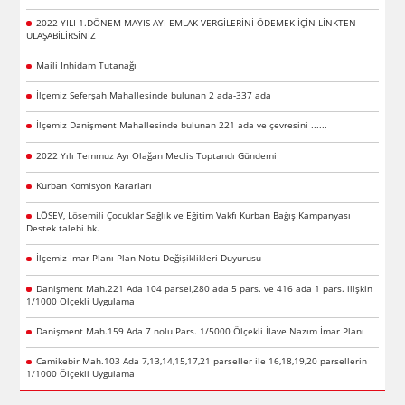
2022 YILI 1.DÖNEM MAYIS AYI EMLAK VERGİLERİNİ ÖDEMEK İÇİN LİNKTEN
ULAŞABİLİRSİNİZ
Maili İnhidam Tutanağı
İlçemiz Seferşah Mahallesinde bulunan 2 ada-337 ada
İlçemiz Danişment Mahallesinde bulunan 221 ada ve çevresini ......
2022 Yılı Temmuz Ayı Olağan Meclis Toptandı Gündemi
Kurban Komisyon Kararları
LÖSEV, Lösemili Çocuklar Sağlık ve Eğitim Vakfı Kurban Bağış Kampanyası
Destek talebi hk.
İlçemiz İmar Planı Plan Notu Değişiklikleri Duyurusu
Danişment Mah.221 Ada 104 parsel,280 ada 5 pars. ve 416 ada 1 pars. ilişkin
1/1000 Ölçekli Uygulama
Danişment Mah.159 Ada 7 nolu Pars. 1/5000 Ölçekli İlave Nazım İmar Planı
Camikebir Mah.103 Ada 7,13,14,15,17,21 parseller ile 16,18,19,20 parsellerin
1/1000 Ölçekli Uygulama