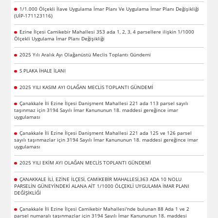
1/1.000 Ölçekli İlave Uygulama İmar Planı Ve Uygulama İmar Planı Değişikliği
(UİP-171123116)
Ezine İlçesi Camikebir Mahallesi 353 ada 1, 2, 3, 4 parsellere ilişkin 1/1000
Ölçekli Uygulama İmar Planı Değişikliği
2025 Yılı Aralık Ayı Olağanüstü Meclis Toplantı Gündemi
S PLAKA İHALE İLANI
2025 YILI KASIM AYI OLAĞAN MECLİS TOPLANTI GÜNDEMİ
Çanakkale İli Ezine İlçesi Danişment Mahallesi 221 ada 113 parsel sayılı
taşınmaz için 3194 Sayılı İmar Kanununun 18. maddesi gereğince imar
uygulaması
Çanakkale İli Ezine İlçesi Danişment Mahallesi 221 ada 125 ve 126 parsel
sayılı taşınmazlar için 3194 Sayılı İmar Kanununun 18. maddesi gereğince imar
uygulaması
2025 YILI EKİM AYI OLAĞAN MECLİS TOPLANTI GÜNDEMİ
ÇANAKKALE İLİ, EZİNE İLÇESİ, CAMİKEBİR MAHALLESİ,363 ADA 10 NOLU
PARSELİN GÜNEYİNDEKİ ALANA AİT 1/1000 ÖLÇEKLİ UYGULAMA İMAR PLANI
DEĞİŞİKLİĞİ
Çanakkale İli Ezine İlçesi Camikebir Mahallesi'nde bulunan 88 Ada 1 ve 2
parsel numaralı taşınmazlar için 3194 Sayılı İmar Kanununun 18. maddesi