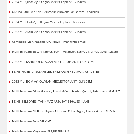
2024 Yılı Şubat Ayı Olağan Meclis Toplantı Gündemi
Ölçü ve Ölçü Aletleri Periyodik Muayene ve Damga Duyurusu
2024 Yılı Ocak Ayı Olağan Meclis Toplantı Gündemi
2023 Yılı Aralık Ayı Olağan Meclis Toplantı Gündemi
Camikebir Mah.Kazanlıkuyu Mevkii İmar Uygulaması
Maili İnhidam Sultan Tankur, Sevim Aslantok, Sariye Aslantok, Sevgi Kazanç
2023 YILI KASIM AYI OLAĞAN MECLİS TOPLANTI GÜNDEMİ
EZİNE NÖBETÇİ ECZANELER EKİM,KASIM VE ARALIK AYI LİSTESİ
2023 YILI EKİM AYI OLAĞAN MECLİS TOPLANTI GÜNDEMİ
Maili İnhidam Okan Gamsız, Emeti Günel, Hatice Çelebi, Sebahattin GAMSIZ
EZİNE BELEDİYESİ TAŞINMAZ ARSA SATIŞ İHALESİ İLANI
Maili İnhidam Ali Bedri Ergun, Mehmet Talat Ergun, Fatma Halise TUDUK
Maili İnhidam Sami YILMAZ
Maili İnhidam Müyesser KÜÇÜKDÜMBEK