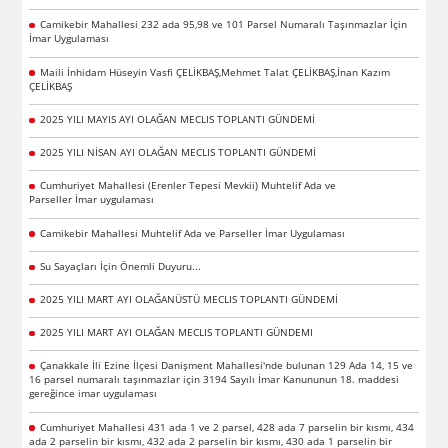
Camikebir Mahallesi 232 ada 95,98 ve 101 Parsel Numaralı Taşınmazlar İçin
İmar Uygulaması
Maili İnhidam Hüseyin Vasfi ÇELİKBAŞ,Mehmet Talat ÇELİKBAŞ,İnan Kazım
ÇELİKBAŞ
2025 YILI MAYIS AYI OLAĞAN MECLIS TOPLANTI GÜNDEMİ
2025 YILI NİSAN AYI OLAĞAN MECLIS TOPLANTI GÜNDEMİ
Cumhuriyet Mahallesi (Erenler Tepesi Mevkii) Muhtelif Ada ve
Parseller İmar uygulaması
Camikebir Mahallesi Muhtelif Ada ve Parseller İmar Uygulaması
Su Sayaçları İçin Önemli Duyuru...
2025 YILI MART AYI OLAĞANÜSTÜ MECLIS TOPLANTI GÜNDEMİ
2025 YILI MART AYI OLAĞAN MECLIS TOPLANTI GÜNDEMI
Çanakkale İli Ezine İlçesi Danişment Mahallesi'nde bulunan 129 Ada 14, 15 ve
16 parsel numaralı taşınmazlar için 3194 Sayılı İmar Kanununun 18. maddesi
gereğince imar uygulaması
Cumhuriyet Mahallesi 431 ada 1 ve 2 parsel, 428 ada 7 parselin bir kısmı, 434
ada 2 parselin bir kısmı, 432 ada 2 parselin bir kısmı, 430 ada 1 parselin bir