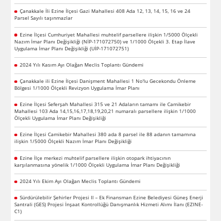
Çanakkale İli Ezine İlçesi Gazi Mahallesi 408 Ada 12, 13, 14, 15, 16 ve 24
Parsel Sayılı taşınmazlar
Ezine İlçesi Cumhuriyet Mahallesi muhtelif parsellere ilişkin 1/5000 Ölçekli
Nazım İmar Planı Değişikliği (NİP-171072750) ve 1/1000 Ölçekli 3. Etap İlave
Uygulama İmar Planı Değişikliği (UİP-171072751)
2024 Yılı Kasım Ayı Olağan Meclis Toplantı Gündemi
Çanakkale ili Ezine İlçesi Danişment Mahallesi 1 No'lu Gecekondu Önleme
Bölgesi 1/1000 Ölçekli Revizyon Uygulama İmar Planı
Ezine İlçesi Seferşah Mahallesi 315 ve 21 Adaların tamamı ile Camikebir
Mahallesi 103 Ada 14,15,16,17,18,19,20,21 numaralı parsellere ilişkin 1/1000
Ölçekli Uygulama İmar Planı Değişikliği
Ezine İlçesi Camikebir Mahallesi 380 ada 8 parsel ile 88 adanın tamamına
ilişkin 1/5000 Ölçekli Nazım İmar Planı Değişikliği
Ezine İlçe merkezi muhtelif parsellere ilişkin otopark ihtiyacının
karşılanmasına yönelik 1/1000 Ölçekli Uygulama İmar Planı Değişikliği
2024 Yılı Ekim Ayı Olağan Meclis Toplantı Gündemi
Sürdürülebilir Şehirler Projesi II – Ek Finansman Ezine Belediyesi Güneş Enerji
Santrali (GES) Projesi İnşaat Kontrollüğü Danışmanlık Hizmeti Alımı İlanı (EZINE-
C1)