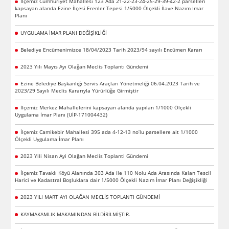
İlçemiz Cumhuriyet Mahallesi 123 Ada 21-22-23-24-25-29-39-42-2 parselleri
kapsayan alanda Ezine İlçesi Erenler Tepesi 1/5000 Ölçekli İlave Nazım İmar
Planı
UYGULAMA İMAR PLANI DEĞİŞİKLİĞİ
Belediye Encümenimizce 18/04/2023 Tarih 2023/94 sayılı Encümen Kararı
2023 Yılı Mayıs Ayı Olağan Meclis Toplantı Gündemi
Ezine Belediye Başkanlığı Servis Araçları Yönetmeliği 06.04.2023 Tarih ve
2023/29 Sayılı Meclis Kararıyla Yürürlüğe Girmiştir
İlçemiz Merkez Mahallelerini kapsayan alanda yapılan 1/1000 Ölçekli
Uygulama İmar Planı (UİP-171004432)
İlçemiz Camikebir Mahallesi 395 ada 4-12-13 no’lu parsellere ait 1/1000
Ölçekli Uygulama İmar Planı
2023 Yili Nisan Ayi Olağan Meclis Toplanti Gündemi
İlçemiz Tavaklı Köyü Alanında 303 Ada ile 110 Nolu Ada Arasında Kalan Tescil
Harici ve Kadastral Boşluklara dair 1/5000 Ölçekli Nazım İmar Planı Değişikliği
2023 YILI MART AYI OLAĞAN MECLİS TOPLANTI GÜNDEMİ
KAYMAKAMLIK MAKAMINDAN BİLDİRİLMİŞTİR.