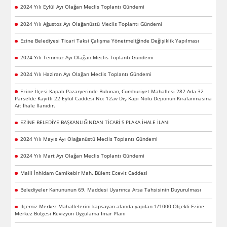
2024 Yılı Eylül Ayı Olağan Meclis Toplantı Gündemi
2024 Yılı Ağustos Ayı Olağanüstü Meclis Toplantı Gündemi
Ezine Belediyesi Ticari Taksi Çalışma Yönetmeliğinde Değişiklik Yapılması
2024 Yılı Temmuz Ayı Olağan Meclis Toplantı Gündemi
2024 Yılı Haziran Ayı Olağan Meclis Toplantı Gündemi
Ezine İlçesi Kapalı Pazaryerinde Bulunan, Cumhuriyet Mahallesi 282 Ada 32
Parselde Kayıtlı 22 Eylül Caddesi No: 12av Dış Kapı Nolu Deponun Kiralanmasına
Ait İhale İlanıdır.
EZİNE BELEDİYE BAŞKANLIĞINDAN TİCARİ S PLAKA İHALE İLANI
2024 Yılı Mayıs Ayı Olağanüstü Meclis Toplantı Gündemi
2024 Yılı Mart Ayı Olağan Meclis Toplantı Gündemi
Maili İnhidam Camikebir Mah. Bülent Ecevit Caddesi
Belediyeler Kanununun 69. Maddesi Uyarınca Arsa Tahsisinin Duyurulması
İlçemiz Merkez Mahallelerini kapsayan alanda yapılan 1/1000 Ölçekli Ezine
Merkez Bölgesi Revizyon Uygulama İmar Planı