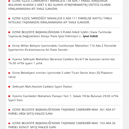
EZİNE İLÇESİ, CUMHURİYET MAHALLESİ 138 ADA 7 PARSEL KARŞISINDA
BULUNAN ALANDA 3 ADET 6 M2 ALANIN ATM(PARAMATİK) ÜNİTESİ OLARAK
KİRALANMASINA AİT İHALE İLANIDIR.
EZİNE İLÇESİ, SARISÖĞÜT MAHALLESİ 0 ADA 111 PARSELDE KAYITLI TARLA
NİTELİKLİ TAŞINMAZIN KİRALANMASINA AİT İHALE İLANIDIR.
EZİNE BELEDİYE BAŞKANLIĞINDAN S PLAKA İHALE İLANI ( İhale Tarihinde
Yapılacak Değişiklikten Dolayı İhale İptal Edilmiştir.) -
İptal Edildi
Ezine Millet Bahçesi İçerisindeki, Cumhuriyet Mahallesi 114 Ada 2 Parselde
İşyerlerinin Kiralanmasına Ait İhale İlanıdır.
İlçemiz Seferşah Mahallesi Baransel Caddesi No:6/1'de bulunan zemin kat
16.00 m²'lik işyeri 1 yıllık
Ezine Belediyesi sınırları içerisinde 5 adet Ticari Servis Aracı (S) Plakanın
satışı
Seferşah Mah.Atatürk Caddesi İşyeri İhalesi
İlçemiz Camikebir Mahallesi Panayır Yeri 1. Sokak 1N’de Bulunan 29,00 m²'lik
İşyeri İlanı
EZİNE BELEDİYE BAŞKANLIĞI'NDAN TAŞINMAZ CAMİKEBİR MAH. 361 ADA 67
PARSEL ARSA SATIŞ İHALESİ İLANI
EZİNE BELEDİYE BAŞKANLIĞI'NDAN TAŞINMAZ CAMİKEBİR MAH. 103 ADA 26
PARSEL KONUT SATIŞ İHALESİ İLANI