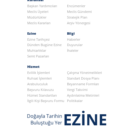
Başkan Yardımcıları
Encümenler
Meclis Üyeleri
Meclis Gündemi
Müdürlükler
Stratejik Plan
Meclis Kararları
Arşiv Yönergesi
Ezine
Bilgi
Ezine Tarihçesi
Haberler
Dünden Bugüne Ezine
Duyurular
Muhtarlıklar
İhaleler
Semt Pazarları
Hizmet
Evlilik İşlemleri
Çalışma Yönetmelikleri
Ruhsat İşlemleri
Standart Dosya Planı
Arabuluculuk
Beyanname Formları
Başvuru Kılavuzu
Vergi Takvimi
Hizmet Standartları
Aydınlatma Metinleri
İlgili Kişi Başvuru Formu
Politikalar
EZİNE
Doğayla Tarihin
Buluştuğu Yer