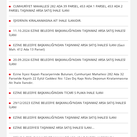
CUMHURİYET MAHALLESİ 282 ADA 39 PARSEL, 453 ADA 1 PARSEL, 453 ADA 2
PARSEL TAŞINMAZ ARSA SATIŞ İHALE İLANI
İŞYERİNİN KİRALANMASINA AİT İHALE İLANIDIR.
11.10.2024 EZİNE BELEDİYE BAŞKANLIĞI'NDAN TAŞINMAZ ARSA SATIŞ İHALESİ
İLANI
EZİNE BELEDİYE BAŞKANLIĞI'NDAN TAŞINMAZ ARSA SATIŞ İHALESİ İLANI (Gazi
Mah. 412 Ada 13 Parsel)
20.09.2024 EZİNE BELEDİYE BAŞKANLIĞI'NDAN TAŞINMAZ ARSA SATIŞ İHALESİ
İLANI
Ezine İlçesi Kapalı Pazaryerinde Bulunan, Cumhuriyet Mahallesi 282 Ada 32
Parselde Kayıtlı 22 Eylül Caddesi No: 12av Dış Kapı Nolu Deponun Kiralanmasına
Ait İhale İlanıdır.
EZİNE BELEDİYE BAŞKANLIĞINDAN TİCARİ S PLAKA İHALE İLANI
29/12/2023 EZİNE BELEDİYE BAŞKANLIĞI'NDAN TAŞINMAZ ARSA SATIŞ İHALESİ
İLANI
EZİNE BELEDİYE BAŞKANLIĞI'NDAN TAŞINMAZ ARSA SATIŞ İHALESİ İLANI
EZİNE BELEDİYESİ TAŞINMAZ ARSA SATIŞ İHALESİ İLANI...