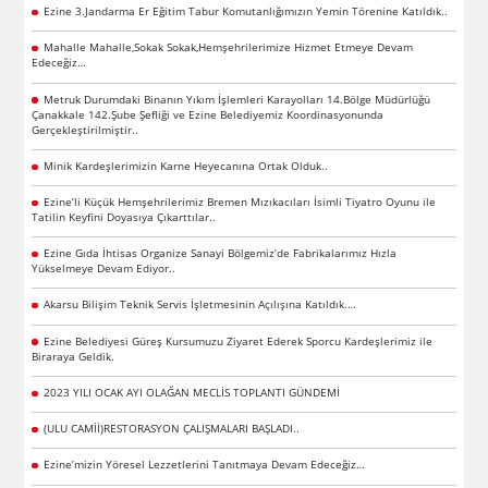
Ezine 3.Jandarma Er Eğitim Tabur Komutanlığımızın Yemin Törenine Katıldık..
Mahalle Mahalle,Sokak Sokak,Hemşehrilerimize Hizmet Etmeye Devam
Edeceğiz…
Metruk Durumdaki Binanın Yıkım İşlemleri Karayolları 14.Bölge Müdürlüğü
Çanakkale 142.Şube Şefliği ve Ezine Belediyemiz Koordinasyonunda
Gerçekleştirilmiştir..
Minik Kardeşlerimizin Karne Heyecanına Ortak Olduk..
Ezine’li Küçük Hemşehrilerimiz Bremen Mızıkacıları İsimli Tiyatro Oyunu ile
Tatilin Keyfini Doyasıya Çıkarttılar..
Ezine Gıda İhtisas Organize Sanayi Bölgemiz’de Fabrikalarımız Hızla
Yükselmeye Devam Ediyor..
Akarsu Bilişim Teknik Servis İşletmesinin Açılışına Katıldık.…
Ezine Belediyesi Güreş Kursumuzu Ziyaret Ederek Sporcu Kardeşlerimiz ile
Biraraya Geldik.
2023 YILI OCAK AYI OLAĞAN MECLİS TOPLANTI GÜNDEMİ
(ULU CAMİİ)RESTORASYON ÇALIŞMALARI BAŞLADI..
Ezine’mizin Yöresel Lezzetlerini Tanıtmaya Devam Edeceğiz…