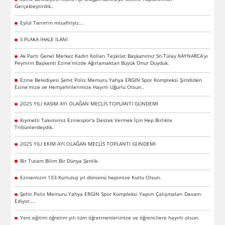
Gerçekleştirdik..
Eylül Tarım'ın misafiriyiz...
S PLAKA İHALE İLANI
Ak Parti Genel Merkez Kadın Kolları Teşkilat Başkanımız Sn.Tülay KAYNARCA’yı
Peynirin Başkenti Ezine’mizde Ağırlamaktan Büyük Onur Duyduk.
Ezine Belediyesi Şehit Polis Memuru Yahya ERGİN Spor Kompleksi Şimdiden
Ezine’mize ve Hemşehrilerimize Hayırlı Uğurlu Olsun..
2025 YILI KASIM AYI OLAĞAN MECLİS TOPLANTI GÜNDEMİ
Kıymetli Takımımız Ezinespor'a Destek Vermek İçin Hep Birlikte
Tribünlerdeydik.
2025 YILI EKİM AYI OLAĞAN MECLİS TOPLANTI GÜNDEMİ
Bir Tutam Bilim Bir Dünya Şenlik.
Ezinemizin 103.Kurtuluş yıl dönümü hepimize Kutlu Olsun.
Şehit Polis Memuru Yahya ERGİN Spor Kompleksi Yapım Çalışmaları Devam
Ediyor....
Yeni eğitim öğretim yılı tüm öğretmenlerimize ve öğrencilere hayırlı olsun.