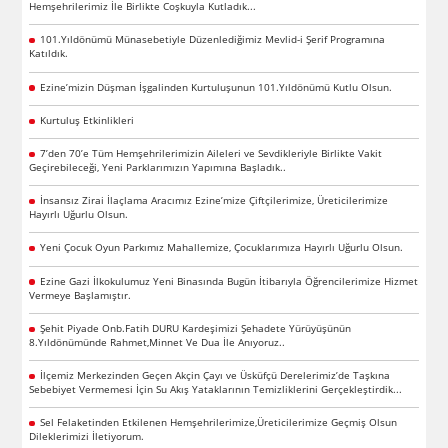
Hemşehrilerimiz İle Birlikte Coşkuyla Kutladık...
101.Yıldönümü Münasebetiyle Düzenlediğimiz Mevlid-i Şerif Programına
Katıldık.
Ezine’mizin Düşman İşgalinden Kurtuluşunun 101.Yıldönümü Kutlu Olsun.
Kurtuluş Etkinlikleri
7’den 70’e Tüm Hemşehrilerimizin Aileleri ve Sevdikleriyle Birlikte Vakit
Geçirebileceği, Yeni Parklarımızın Yapımına Başladık..
İnsansız Zirai İlaçlama Aracımız Ezine’mize Çiftçilerimize, Üreticilerimize
Hayırlı Uğurlu Olsun.
Yeni Çocuk Oyun Parkımız Mahallemize, Çocuklarımıza Hayırlı Uğurlu Olsun.
Ezine Gazi İlkokulumuz Yeni Binasında Bugün İtibarıyla Öğrencilerimize Hizmet
Vermeye Başlamıştır.
Şehit Piyade Onb.Fatih DURU Kardeşimizi Şehadete Yürüyüşünün
8.Yıldönümünde Rahmet,Minnet Ve Dua İle Anıyoruz..
İlçemiz Merkezinden Geçen Akçin Çayı ve Üsküfçü Derelerimiz’de Taşkına
Sebebiyet Vermemesi İçin Su Akış Yataklarının Temizliklerini Gerçekleştirdik...
Sel Felaketinden Etkilenen Hemşehrilerimize,Üreticilerimize Geçmiş Olsun
Dileklerimizi İletiyorum.