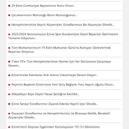
29 Ekim Cumhuriyet Bayramımız Kutlu Olsun..
Çocuklarımızın Mutluluğu Bizim Mutluluğumuz…
Hemşehrilerimize Hayırlı Alışverişler, Esnaflarımıza Bol Kazançlar Diledik..
2023-2024 Sezonumuzun Ezine Spor Kulubümüze Güzel Başarılar Getirmesini
Temenni Ediyorum...
Tüm Muhtarlarımızın 19 Ekim Muhtarlar Günü’nü Kutluyor, Görevlerinde
Başarılar Diliyoruz.
7’den 70’e Tüm Hemşehrilerimize Hizmet İçin Var Gücümüzle Çalışmaya
Devam…
Ezine’mizde Fabrikalar Ardı Ardına Yükselmeye Devam Ediyor..
Peynirin Başkenti Ezine’mize Yeni Giriş Bağlantı Yolu Hayırlı Uğurlu Olsun..
Gökçebayır Köyü Zeytin Hasat Şenliğine Katıldık..
Ezine Sanayi Esnaflarımızı Ziyarek Ederek Hayırlı İşler Diledik..
Pazaryeri Esnaflarımız ve Hemşehrilerimiz ile Biraraya Geldik..Bereketli
Alışverişler Diledik..
Ezine'mizin Düşman İşgalinden Kurtuluşunun 101.Yıl Dönümünü