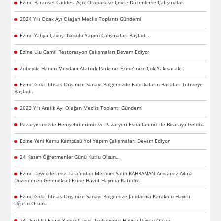
Ezine Baransel Caddesi Açık Otopark ve Çevre Düzenleme Çalışmaları
2024 Yılı Ocak Ayı Olağan Meclis Toplantı Gündemi
Ezine Yahya Çavuş İlkokulu Yapım Çalışmaları Başladı...
Ezine Ulu Camii Restorasyon Çalışmaları Devam Ediyor
Zübeyde Hanım Meydanı Atatürk Parkımız Ezine’mize Çok Yakışacak…
Ezine Gıda İhtisas Organize Sanayi Bölgemizde Fabrikaların Bacaları Tütmeye
Başladı..
2023 Yılı Aralık Ayı Olağan Meclis Toplantı Gündemi
Pazaryerimizde Hemşehrilerimiz ve Pazaryeri Esnaflarımız ile Biraraya Geldik.
Ezine Yeni Kamu Kampüsü Yol Yapım Çalışmaları Devam Ediyor
24 Kasım Öğretmenler Günü Kutlu Olsun…
Ezine Devecilerimiz Tarafından Merhum Salih KAHRAMAN Amcamız Adına
Düzenlenen Geleneksel Ezine Havut Hayrına Katıldık..
Ezine Gıda İhtisas Organize Sanayi Bölgemize Jandarma Karakolu Hayırlı
Uğurlu Olsun…
24 Derslikli Ezine Yahya Çavuş İlkokulumuz Hayırlı Uğurlu Olsun..