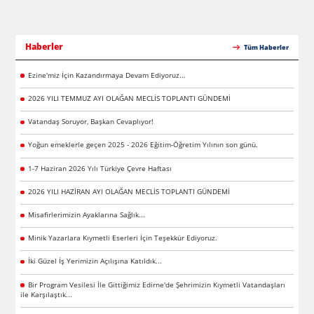
Haberler
Tüm Haberler
Ezine'miz İçin Kazandırmaya Devam Ediyoruz...
2026 YILI TEMMUZ AYI OLAĞAN MECLİS TOPLANTI GÜNDEMİ
Vatandaş Soruyor, Başkan Cevaplıyor!
Yoğun emeklerle geçen 2025 - 2026 Eğitim-Öğretim Yılının son günü.
1-7 Haziran 2026 Yılı Türkiye Çevre Haftası
2026 YILI HAZİRAN AYI OLAĞAN MECLİS TOPLANTI GÜNDEMİ
Misafirlerimizin Ayaklarına Sağlık...
Minik Yazarlara Kıymetli Eserleri İçin Teşekkür Ediyoruz.
İki Güzel İş Yerimizin Açılışına Katıldık...
Bir Program Vesilesi İle Gittiğimiz Edirne'de Şehrimizin Kıymetli Vatandaşları
ile Karşılaştık...