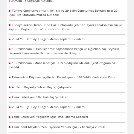
Yürüyüşü ile Çoşkuyla Kutladık..
Türkiye Cumhuriyetimizin 101.Yılı ve 29 Ekim Cumhuriyet Bayramı’mızı 22
Eylül İlçe Stadyumumuzda Kutladık.
Türkiye Rekoru Kıran Ezine Gazi Ortaokulu Şehitler Diyarı Çanakkale'mizin ve
Peynirin Başkenti Ezine’mizin Gururu Oldu.
2024 Yılı Ekim Ayı Olağan Meclis Toplantı Gündemi
102.Yıldönümü Etkinliklerimiz Kapsamında Bengü ve Oğuzhan Koç Peynirin
Başkenti Ezine’mizde Hemşehrilerimiz ile Buluştu
102.Yıldönümü Münasebetiyle Düzenlediğimiz Mevlid-i Şerif Programına
Katıldık
Ezine’mizin Düşman İşgalinden Kurtuluşunun 102.Yıldönümü Kutlu Olsun.
Ali Saim Kayaalp Bulvarı Peyzaj Çalışmaları
Ezine Belediyesi 102.Kurtuluş Şenlikleri
2024 Yılı Eylül Ayı Olağan Meclis Toplantı Gündemi
Ezine Belediyesi Yeşilçam Açık Hava Sinema Geceleri
Ezine Kent Meydanı Yeni İşyerleri Yapımı İçin İlk Kazmayı Vurduk…