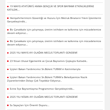
19 MAYIS ATATÜRK'Ü ANMA GENÇLİK VE SPOR BAYRAMI ETKİNLİKLERİNE
KATILDIK...
Hemşehrilerimizin Güvenliği ve Huzuru İçin Metruk Binaların Yıkım İşlemlerini
Gerçekleştirdik...
Biz Çanakkale için çalışmaya, üretim istihdam ve kalkınma için mücadelemize
devam ediyoruz...
Biz Çanakkale için çalışmaya, üretim istihdam ve kalkınma için mücadelemize
devam ediyoruz...
2025 YILI MAYIS AYI OLAĞAN MECLIS TOPLANTI GÜNDEMİ
23 Nisan Ulusal Egemenlik ve Çocuk Bayramını Çoşkuyla Kutladık..
İçişleri Bakan Yardımcımız Sn.Bülent TURAN’ın Katılımlarıyla
İçişleri Bakan Yardımcımız Sn.Bülent TURAN’a Belediyemize Nazik
Ziyaretlerinden Dolayı Çok Teşekkür Ediyoruz..
Ezine İlçe Bayramlaşma Programımızı Gerçekleştirdik…
2025 YILI NİSAN AYI OLAĞAN MECLIS TOPLANTI GÜNDEMİ
Su Sayaçları İçin Önemli Duyuru...