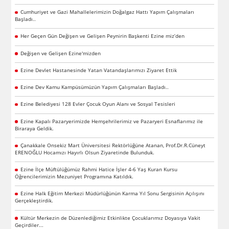
Cumhuriyet ve Gazi Mahallelerimizin Doğalgaz Hattı Yapım Çalışmaları
Başladı..
Her Geçen Gün Değişen ve Gelişen Peynirin Başkenti Ezine miz’den
Değişen ve Gelişen Ezine'mizden
Ezine Devlet Hastanesinde Yatan Vatandaşlarımızı Ziyaret Ettik
Ezine Dev Kamu Kampüsümüzün Yapım Çalışmaları Başladı..
Ezine Belediyesi 128 Evler Çocuk Oyun Alanı ve Sosyal Tesisleri
Ezine Kapalı Pazaryerimizde Hemşehrilerimiz ve Pazaryeri Esnaflarımız ile
Biraraya Geldik.
Çanakkale Onsekiz Mart Üniversitesi Rektörlüğüne Atanan, Prof.Dr.R.Cüneyt
ERENOĞLU Hocamızı Hayırlı Olsun Ziyaretinde Bulunduk.
Ezine İlçe Müftülüğümüz Rahmi Hatice İşler 4-6 Yaş Kuran Kursu
Öğrencilerimizin Mezuniyet Programına Katıldık.
Ezine Halk Eğitim Merkezi Müdürlüğünün Karma Yıl Sonu Sergisinin Açılışını
Gerçekleştirdik.
Kültür Merkezin de Düzenlediğimiz Etkinlikte Çocuklarımız Doyasıya Vakit
Geçirdiler...