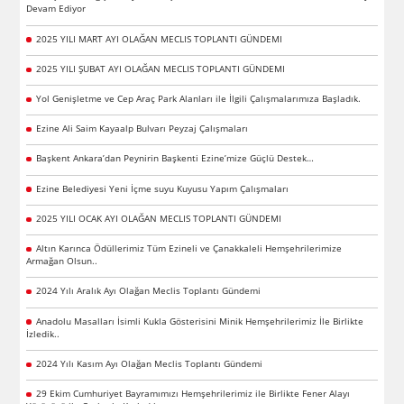
Devam Ediyor
2025 YILI MART AYI OLAĞAN MECLIS TOPLANTI GÜNDEMI
2025 YILI ŞUBAT AYI OLAĞAN MECLIS TOPLANTI GÜNDEMI
Yol Genişletme ve Cep Araç Park Alanları ile İlgili Çalışmalarımıza Başladık.
Ezine Ali Saim Kayaalp Bulvarı Peyzaj Çalışmaları
Başkent Ankara’dan Peynirin Başkenti Ezine’mize Güçlü Destek…
Ezine Belediyesi Yeni İçme suyu Kuyusu Yapım Çalışmaları
2025 YILI OCAK AYI OLAĞAN MECLIS TOPLANTI GÜNDEMI
Altın Karınca Ödüllerimiz Tüm Ezineli ve Çanakkaleli Hemşehrilerimize
Armağan Olsun..
2024 Yılı Aralık Ayı Olağan Meclis Toplantı Gündemi
Anadolu Masalları İsimli Kukla Gösterisini Minik Hemşehrilerimiz İle Birlikte
İzledik..
2024 Yılı Kasım Ayı Olağan Meclis Toplantı Gündemi
29 Ekim Cumhuriyet Bayramımızı Hemşehrilerimiz ile Birlikte Fener Alayı