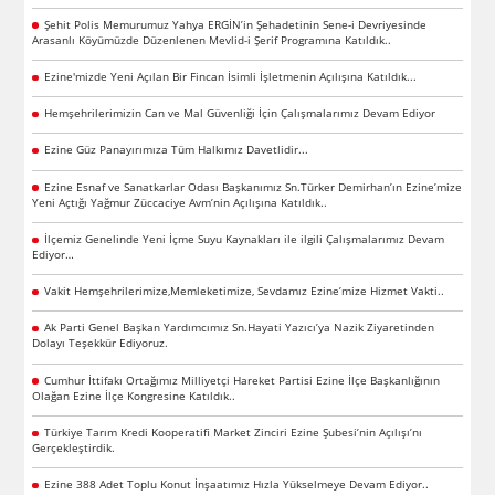
Şehit Polis Memurumuz Yahya ERGİN’in Şehadetinin Sene-i Devriyesinde
Arasanlı Köyümüzde Düzenlenen Mevlid-i Şerif Programına Katıldık..
Ezine'mizde Yeni Açılan Bir Fincan İsimli İşletmenin Açılışına Katıldık...
Hemşehrilerimizin Can ve Mal Güvenliği İçin Çalışmalarımız Devam Ediyor
Ezine Güz Panayırımıza Tüm Halkımız Davetlidir...
Ezine Esnaf ve Sanatkarlar Odası Başkanımız Sn.Türker Demirhan’ın Ezine’mize
Yeni Açtığı Yağmur Züccaciye Avm’nin Açılışına Katıldık..
İlçemiz Genelinde Yeni İçme Suyu Kaynakları ile ilgili Çalışmalarımız Devam
Ediyor…
Vakit Hemşehrilerimize,Memleketimize, Sevdamız Ezine’mize Hizmet Vakti..
Ak Parti Genel Başkan Yardımcımız Sn.Hayati Yazıcı’ya Nazik Ziyaretinden
Dolayı Teşekkür Ediyoruz.
Cumhur İttifakı Ortağımız Milliyetçi Hareket Partisi Ezine İlçe Başkanlığının
Olağan Ezine İlçe Kongresine Katıldık..
Türkiye Tarım Kredi Kooperatifi Market Zinciri Ezine Şubesi’nin Açılışı’nı
Gerçekleştirdik.
Ezine 388 Adet Toplu Konut İnşaatımız Hızla Yükselmeye Devam Ediyor..