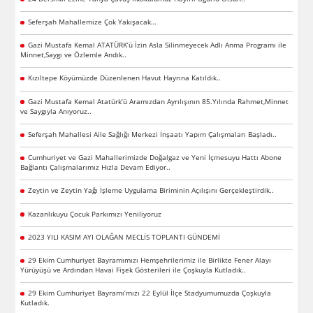
Seferşah Mahallemize Çok Yakışacak…
Gazi Mustafa Kemal ATATÜRK’ü İzin Asla Silinmeyecek Adlı Anma Programı ile
Minnet,Saygı ve Özlemle Andık..
Kızıltepe Köyümüzde Düzenlenen Havut Hayrına Katıldık..
Gazi Mustafa Kemal Atatürk’ü Aramızdan Ayrılışının 85.Yılında Rahmet,Minnet
ve Saygıyla Anıyoruz..
Seferşah Mahallesi Aile Sağlığı Merkezi İnşaatı Yapım Çalışmaları Başladı..
Cumhuriyet ve Gazi Mahallerimizde Doğalgaz ve Yeni İçmesuyu Hattı Abone
Bağlantı Çalışmalarımız Hızla Devam Ediyor..
Zeytin ve Zeytin Yağı İşleme Uygulama Biriminin Açılışını Gerçekleştirdik..
Kazanlıkuyu Çocuk Parkımızı Yeniliyoruz
2023 YILI KASIM AYI OLAĞAN MECLİS TOPLANTI GÜNDEMİ
29 Ekim Cumhuriyet Bayramımızı Hemşehrilerimiz ile Birlikte Fener Alayı
Yürüyüşü ve Ardından Havai Fişek Gösterileri ile Çoşkuyla Kutladık..
29 Ekim Cumhuriyet Bayramı’mızı 22 Eylül İlçe Stadyumumuzda Çoşkuyla
Kutladık.