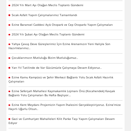
2024 Yılı Mart Ayı Olağan Meclis Toplantı Gündemi
Sıcak Asfalt Yapım Çalışmalarımız Tamamlandı
Ezine Baransel Caddesi Açık Otopark ve Cep Otoparkı Yapım Çalışmaları
2024 Yılı Şubat Ayı Olağan Meclis Toplantı Gündemi
Yahya Çavuş Deve Güreşlerimiz İçin Ezine Arenamızın Yeni Haliyle Son
Hazırlıklarımız..
Çocuklarımızın Mutluluğu Bizim Mutluluğumuz..
Yarı Yıl Tatilinde de Var Gücümüzle Çalışmaya Devam Ediyoruz..
Ezine Kamu Kampüsü ve Şehir Merkezi Bağlantı Yolu Sıcak Asfalt Hazırlık
Çalışmaları
Ezine Seferşah Mahallesi Kaymakamlık Lojmanı Önü (Kocahendek) Kavşak
Bağlantı Yolu Çalışmaları Bu Hafta Başlıyor…
Ezine Kent Meydanı Projemizin Yapım İhalesini Gerçekleştiriyoruz. Ezine’mize
Hayırlı Uğurlu Olsun..
Gazi ve Cumhuriyet Mahalleleri Kilit Parke Taşı Yapım Çalışmaları Devam
Ediyor