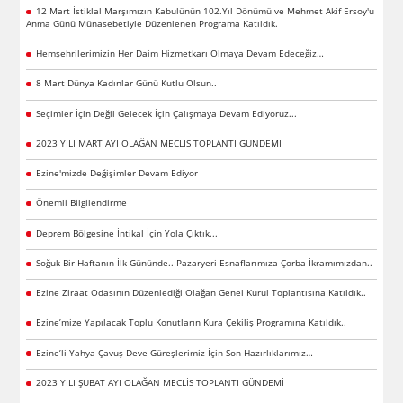
12 Mart İstiklal Marşımızın Kabulünün 102.Yıl Dönümü ve Mehmet Akif Ersoy'u
Anma Günü Münasebetiyle Düzenlenen Programa Katıldık.
Hemşehrilerimizin Her Daim Hizmetkarı Olmaya Devam Edeceğiz…
8 Mart Dünya Kadınlar Günü Kutlu Olsun..
Seçimler İçin Değil Gelecek İçin Çalışmaya Devam Ediyoruz...
2023 YILI MART AYI OLAĞAN MECLİS TOPLANTI GÜNDEMİ
Ezine'mizde Değişimler Devam Ediyor
Önemli Bilgilendirme
Deprem Bölgesine İntikal İçin Yola Çıktık...
Soğuk Bir Haftanın İlk Gününde.. Pazaryeri Esnaflarımıza Çorba İkramımızdan..
Ezine Ziraat Odasının Düzenlediği Olağan Genel Kurul Toplantısına Katıldık..
Ezine’mize Yapılacak Toplu Konutların Kura Çekiliş Programına Katıldık..
Ezine’li Yahya Çavuş Deve Güreşlerimiz İçin Son Hazırlıklarımız…
2023 YILI ŞUBAT AYI OLAĞAN MECLİS TOPLANTI GÜNDEMİ