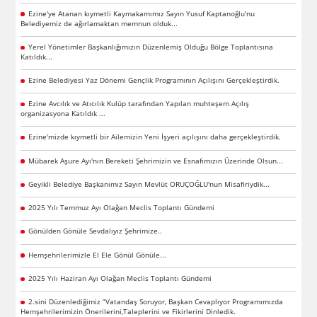
Ezine'ye Atanan kıymetli Kaymakamımız Sayın Yusuf Kaptanoğlu'nu
Belediyemiz de ağırlamaktan memnun olduk...
Yerel Yönetimler Başkanlığımızın Düzenlemiş Olduğu Bölge Toplantısına
Katıldık...
Ezine Belediyesi Yaz Dönemi Gençlik Programının Açılışını Gerçekleştirdik.
Ezine Avcılık ve Atıcılık Kulüp tarafından Yapılan muhteşem Açılış
organizasyona Katıldık ...
Ezine'mizde kıymetli bir Ailemizin Yeni İşyeri açılışını daha gerçekleştirdik.
Mübarek Aşure Ayı'nın Bereketi Şehrimizin ve Esnafımızın Üzerinde Olsun...
Geyikli Belediye Başkanımız Sayın Mevlüt ORUÇOĞLU'nun Misafiriydik...
2025 Yılı Temmuz Ayı Olağan Meclis Toplantı Gündemi
Gönülden Gönüle Sevdalıyız Şehrimize..
Hemşehrilerimizle El Ele Gönül Gönüle...
2025 Yılı Haziran Ayı Olağan Meclis Toplantı Gündemi
2.sini Düzenlediğimiz “Vatandaş Soruyor, Başkan Cevaplıyor Programımızda
Hemşehrilerimizin Önerilerini,Taleplerini ve Fikirlerini Dinledik.