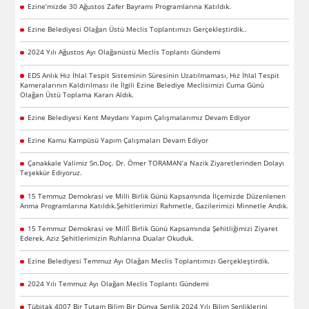
Ezine’mizde 30 Ağustos Zafer Bayramı Programlarına Katıldık.
Ezine Belediyesi Olağan Üstü Meclis Toplantımızı Gerçekleştirdik..
2024 Yılı Ağustos Ayı Olağanüstü Meclis Toplantı Gündemi
EDS Anlık Hız İhlal Tespit Sisteminin Süresinin Uzatılmaması, Hız İhlal Tespit
Kameralarının Kaldırılması ile İlgili Ezine Belediye Meclisimizi Cuma Günü
Olağan Üstü Toplama Kararı Aldık.
Ezine Belediyesi Kent Meydanı Yapım Çalışmalarımız Devam Ediyor
Ezine Kamu Kampüsü Yapım Çalışmaları Devam Ediyor
Çanakkale Valimiz Sn.Doç. Dr. Ömer TORAMAN’a Nazik Ziyaretlerinden Dolayı
Teşekkür Ediyoruz.
15 Temmuz Demokrasi ve Milli Birlik Günü Kapsamında İlçemizde Düzenlenen
Anma Programlarına Katıldık.Şehitlerimizi Rahmetle, Gazilerimizi Minnetle Andık.
15 Temmuz Demokrasi ve Millî Birlik Günü Kapsamında Şehitliğimizi Ziyaret
Ederek, Aziz Şehitlerimizin Ruhlarına Dualar Okuduk.
Ezine Belediyesi Temmuz Ayı Olağan Meclis Toplantımızı Gerçekleştirdik.
2024 Yılı Temmuz Ayı Olağan Meclis Toplantı Gündemi
Tübitak 4007 Bir Tutam Bilim Bir Dünya Şenlik 2024 Yılı Bilim Şenliklerini