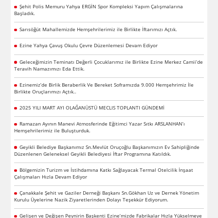
Şehit Polis Memuru Yahya ERGİN Spor Kompleksi Yapım Çalışmalarına
Başladık.
Sarısöğüt Mahallemizde Hemşehrilerimiz ile Birlikte İftarımızı Açtık.
Ezine Yahya Çavuş Okulu Çevre Düzenlemesi Devam Ediyor
Geleceğimizin Teminatı Değerli Çocuklarımız ile Birlikte Ezine Merkez Camii’de
Teravih Namazımızı Eda Ettik.
Ezinemiz’de Birlik Beraberlik Ve Bereket Soframızda 9.000 Hemşehrimiz İle
Birlikte Oruçlarımızı Açtık..
2025 YILI MART AYI OLAĞANÜSTÜ MECLIS TOPLANTI GÜNDEMİ
Ramazan Ayının Manevi Atmosferinde Eğitimci Yazar Sıtkı ARSLANHAN’ı
Hemşehrilerimiz ile Buluşturduk.
Geyikli Belediye Başkanımız Sn.Mevlüt Oruçoğlu Başkanımızın Ev Sahipliğinde
Düzenlenen Geleneksel Geyikli Belediyesi İftar Programına Katıldık.
Bölgemizin Turizm ve İstihdamına Katkı Sağlayacak Termal Otelcilik İnşaat
Çalışmaları Hızla Devam Ediyor
Çanakkale Şehit ve Gaziler Derneği Başkanı Sn.Gökhan Uz ve Dernek Yönetim
Kurulu Üyelerine Nazik Ziyaretlerinden Dolayı Teşekkür Ediyorum.
Gelişen ve Değişen Peynirin Başkenti Ezine’mizde Fabrikalar Hızla Yükselmeye