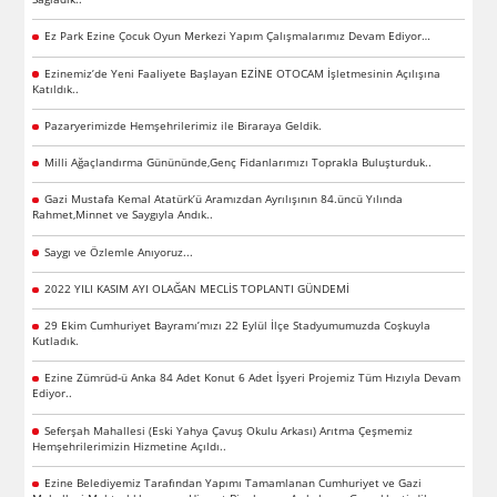
Ez Park Ezine Çocuk Oyun Merkezi Yapım Çalışmalarımız Devam Ediyor…
Ezinemiz’de Yeni Faaliyete Başlayan EZİNE OTOCAM İşletmesinin Açılışına
Katıldık..
Pazaryerimizde Hemşehrilerimiz ile Biraraya Geldik.
Milli Ağaçlandırma Günününde,Genç Fidanlarımızı Toprakla Buluşturduk..
Gazi Mustafa Kemal Atatürk’ü Aramızdan Ayrılışının 84.üncü Yılında
Rahmet,Minnet ve Saygıyla Andık..
Saygı ve Özlemle Anıyoruz...
2022 YILI KASIM AYI OLAĞAN MECLİS TOPLANTI GÜNDEMİ
29 Ekim Cumhuriyet Bayramı’mızı 22 Eylül İlçe Stadyumumuzda Coşkuyla
Kutladık.
Ezine Zümrüd-ü Anka 84 Adet Konut 6 Adet İşyeri Projemiz Tüm Hızıyla Devam
Ediyor..
Seferşah Mahallesi (Eski Yahya Çavuş Okulu Arkası) Arıtma Çeşmemiz
Hemşehrilerimizin Hizmetine Açıldı..
Ezine Belediyemiz Tarafından Yapımı Tamamlanan Cumhuriyet ve Gazi