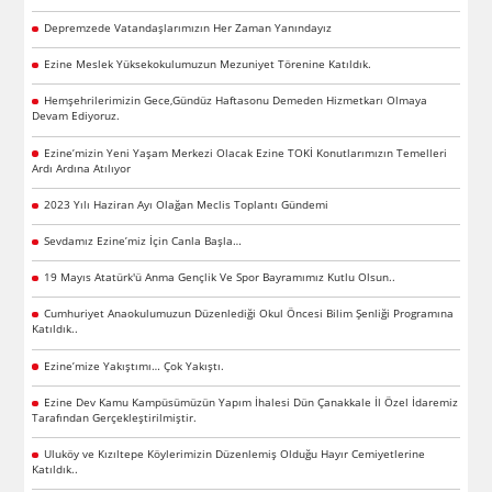
Depremzede Vatandaşlarımızın Her Zaman Yanındayız
Ezine Meslek Yüksekokulumuzun Mezuniyet Törenine Katıldık.
Hemşehrilerimizin Gece,Gündüz Haftasonu Demeden Hizmetkarı Olmaya
Devam Ediyoruz.
Ezine’mizin Yeni Yaşam Merkezi Olacak Ezine TOKİ Konutlarımızın Temelleri
Ardı Ardına Atılıyor
2023 Yılı Haziran Ayı Olağan Meclis Toplantı Gündemi
Sevdamız Ezine’miz İçin Canla Başla…
19 Mayıs Atatürk'ü Anma Gençlik Ve Spor Bayramımız Kutlu Olsun..
Cumhuriyet Anaokulumuzun Düzenlediği Okul Öncesi Bilim Şenliği Programına
Katıldık..
Ezine’mize Yakıştımı… Çok Yakıştı.
Ezine Dev Kamu Kampüsümüzün Yapım İhalesi Dün Çanakkale İl Özel İdaremiz
Tarafından Gerçekleştirilmiştir.
Uluköy ve Kızıltepe Köylerimizin Düzenlemiş Olduğu Hayır Cemiyetlerine
Katıldık..