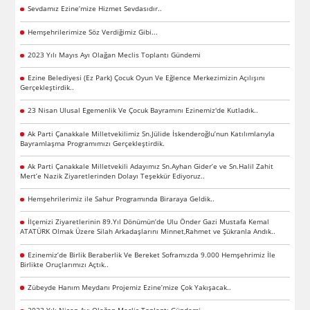
Sevdamız Ezine’mize Hizmet Sevdasıdır..
Hemşehrilerimize Söz Verdiğimiz Gibi...
2023 Yılı Mayıs Ayı Olağan Meclis Toplantı Gündemi
Ezine Belediyesi (Ez Park) Çocuk Oyun Ve Eğlence Merkezimizin Açılışını
Gerçekleştirdik..
23 Nisan Ulusal Egemenlik Ve Çocuk Bayramını Ezinemiz'de Kutladık..
Ak Parti Çanakkale Milletvekilimiz Sn.Jülide İskenderoğlu’nun Katılımlarıyla
Bayramlaşma Programımızı Gerçekleştirdik.
Ak Parti Çanakkale Milletvekili Adayımız Sn.Ayhan Gider’e ve Sn.Halil Zahit
Mert’e Nazik Ziyaretlerinden Dolayı Teşekkür Ediyoruz..
Hemşehrilerimiz ile Sahur Programında Biraraya Geldik..
İlçemizi Ziyaretlerinin 89.Yıl Dönümün’de Ulu Önder Gazi Mustafa Kemal
ATATÜRK Olmak Üzere Silah Arkadaşlarını Minnet,Rahmet ve Şükranla Andık..
Ezinemiz’de Birlik Beraberlik Ve Bereket Soframızda 9.000 Hemşehrimiz İle
Birlikte Oruçlarımızı Açtık..
Zübeyde Hanım Meydanı Projemiz Ezine’mize Çok Yakışacak..
2023 Yılı Nisan Ayı Olağan Meclis Toplantı Gündemi