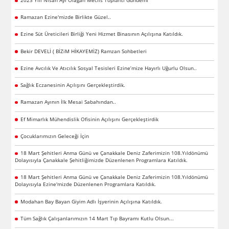
Ramazan Ezine'mizde Birlikte Güzel..
Ezine Süt Üreticileri Birliği Yeni Hizmet Binasının Açılışına Katıldık.
Bekir DEVELİ ( BİZiM HİKAYEMİZ) Ramzan Sohbetleri
Ezine Avcılık Ve Atıcılık Sosyal Tesisleri Ezine’mize Hayırlı Uğurlu Olsun..
Sağlık Eczanesinin Açılışını Gerçekleştirdik.
Ramazan Ayının İlk Mesai Sabahından..
Ef Mimarlık Mühendislik Ofisinin Açılışını Gerçekleştirdik
Çocuklarımızın Geleceği İçin
18 Mart Şehitleri Anma Günü ve Çanakkale Deniz Zaferimizin 108.Yıldönümü
Dolayısıyla Çanakkale Şehitliğimizde Düzenlenen Programlara Katıldık.
18 Mart Şehitleri Anma Günü ve Çanakkale Deniz Zaferimizin 108.Yıldönümü
Dolayısıyla Ezine'mizde Düzenlenen Programlara Katıldık.
Modahan Bay Bayan Giyim Adlı İşyerinin Açılışına Katıldık.
Tüm Sağlık Çalışanlarımızın 14 Mart Tıp Bayramı Kutlu Olsun...