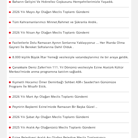
Baharın Gelişini Ve Hıdırellez Coşkusunu Hemşehrilerimizle Yaşadık.
2026 Yılı Mayıs Ayı Olağan Meclis Toplantı Gündemi
Tüm Kahramanlarımızı Minnet,Rahmet ve Şükranla Andık..
2026 Yılı Nisan Ayı Olağan Meclis Toplantı Gündemi
Faziletlerle Dolu Ramazan Ayının Sonlarına Yaklaşıyoruz ... Her İftarda Olma
Gayreti İle Bereket Sofralarına Dahil Olduk .
8.000 kişilik Büyük İftar Yemeği vesilesiyle vatandaşlarımız ile bir araya geldik.
Çanakkale Deniz Zaferi'nin 111. Yıl Dönümü vesilesiyle Ezine Atatürk Kültür
Merkezi'mizde anma programına katılım sağladık.
Kıymetli Hocamız Ömer Demirbağ'ı Sohbet ASR-ı Saadet'ten Günümüze
Programı İle Misafir Ettik.
2026 Yılı Mart Ayı Olağan Meclis Toplantı Gündemi
Peynirin Başkenti Ezine’mizde Ramazan Bir Başka Güzel ..
2026 Yılı Şubat Ayı Olağan Meclis Toplantı Gündemi
2025 Yılı Aralık Ayı Olağanüstü Meclis Toplantı Gündemi
Ezine Belediyesi Aralık Ayı Olağan Belediye Meclis Toplantımızı