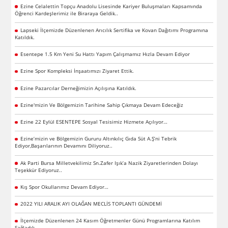
Ezine Celalettin Topçu Anadolu Lisesinde Kariyer Buluşmaları Kapsamında
Öğrenci Kardeşlerimiz ile Biraraya Geldik..
Lapseki İlçemizde Düzenlenen Arıcılık Sertifika ve Kovan Dağıtımı Programına
Katıldık.
Esentepe 1.5 Km Yeni Su Hattı Yapım Çalışmamız Hızla Devam Ediyor
Ezine Spor Kompleksi İnşaatımızı Ziyaret Ettik.
Ezine Pazarcılar Derneğimizin Açılışına Katıldık.
Ezine'mizin Ve Bölgemizin Tarihine Sahip Çıkmaya Devam Edeceğiz
Ezine 22 Eylül ESENTEPE Sosyal Tesisimiz Hizmete Açılıyor…
Ezine’mizin ve Bölgemizin Gururu Altınkılıç Gıda Süt A.Ş’ni Tebrik
Ediyor,Başarılarının Devamını Diliyoruz..
Ak Parti Bursa Milletvekilimiz Sn.Zafer Işık’a Nazik Ziyaretlerinden Dolayı
Teşekkür Ediyoruz..
Kış Spor Okullarımız Devam Ediyor…
2022 YILI ARALIK AYI OLAĞAN MECLİS TOPLANTI GÜNDEMİ
İlçemizde Düzenlenen 24 Kasım Öğretmenler Günü Programlarına Katılım
Sağladık..