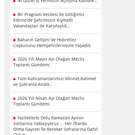
İki Güzel İş Yerimizin Açılışına Katıldık...
Bir Program Vesilesi İle Gittiğimiz
Edirne'de Şehrimizin Kıymetli
Vatandaşları ile Karşılaştık...
Baharın Gelişini Ve Hıdırellez
Coşkusunu Hemşehrilerimizle Yaşadık.
2026 Yılı Mayıs Ayı Olağan Meclis
Toplantı Gündemi
Tüm Kahramanlarımızı Minnet,Rahmet
ve Şükranla Andık..
2026 Yılı Nisan Ayı Olağan Meclis
Toplantı Gündemi
Faziletlerle Dolu Ramazan Ayının
Sonlarına Yaklaşıyoruz ... Her İftarda
Olma Gayreti İle Bereket Sofralarına Dahil
Olduk .