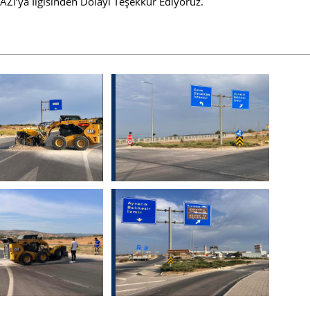
I’ya İlgisinden Dolayı Teşekkür Ediyoruz.