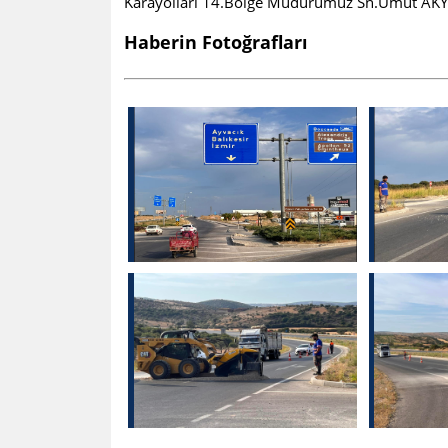
Karayolları 14.Bölge Müdürümüz Sn.Umut AKYAZ
Haberin Fotoğrafları