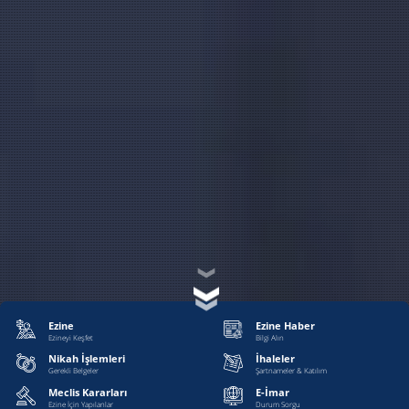
Ezine
Ezine Haber
Ezineyi Keşfet
Bilgi Alın
Nikah İşlemleri
İhaleler
Gerekli Belgeler
Şartnameler & Katılım
Meclis Kararları
E-İmar
Ezine İçin Yapılanlar
Durum Sorgu